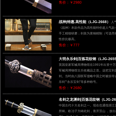
售价：￥2980
战神|特惠.高性能（LJG-2668）
人气
《战神》本款作品为高性能特价超人气款
手工精细研磨；剑装为黄铜精制（可选亮铜
性价比极高。
售价：￥777
大明永乐剑|百炼花纹钢（LJG-265
英国皇家军械局博物馆在1991年出资十
军械局博物馆古兵收藏品之首。这把宝剑
剑。当时由八国联军侵略中国之时被掠夺走
乐剑”“永乐宝剑”等多种称号。
售价：￥2680
名剑之龙渊剑|百炼花纹钢（LJG-26
中国古代十大名剑之一。现在也通指浙江
所铸。欧冶子为铸此剑，凿开茨山 ，放出