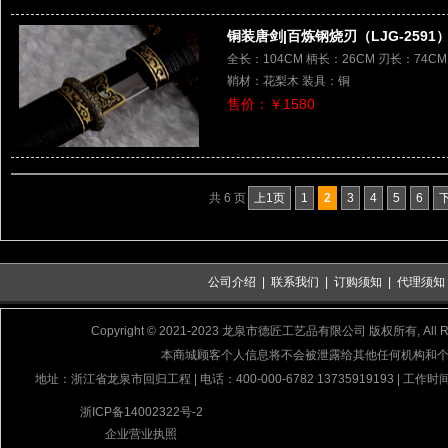
铜装唐剑|百炼钢烧刃（LJG-2591
全长：104CM 柄长：26CM 刃长：74C
鞘材：花梨木 装具：铜
售价：￥1580
共 6 页
上1页
1
2
3
4
5
6
公司介绍
|
联系我们
|
订购须知
|
代理须知
Copyright © 2021-2023 龙泉市德匠工艺品有限公司 版权所有, All Rig
本商城顾客个人信息将不会被泄露给其他任何机构和
地址：浙江省龙泉市回归工程 | 电话：400-000-6782 13735919193 | 工作时间
浙ICP备14002322号-2
企业营业执照