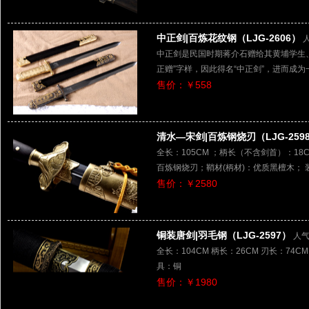
中正剑|百炼花纹钢（LJG-2606）
中正剑是民国时期蒋介石赠给其黄埔学生
正赠”字样，因此得名“中正剑”，进而成
售价：￥558
清水—宋剑|百炼钢烧刃（LJG-259
全长：105CM ；柄长（不含剑首）：18CM
百炼钢烧刃；鞘材(柄材)：优质黑檀木； 
售价：￥2580
铜装唐剑|羽毛钢（LJG-2597）
人气
全长：104CM 柄长：26CM 刃长：74CM
具：铜
售价：￥1980