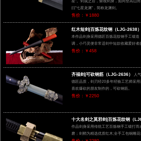
星"。剑成之后，俯视剑身，如同登高山而
曰"七星龙渊"，简称龙渊剑。
售价：￥1880
红木短剑|百炼花纹钢（LJG-2638
本作品剑身采用德匠百炼花纹钢手工锻造
调，小巧灵便非常适剑中短款收藏爱好者
售价：￥458
齐福剑|可砍钢筋（LJG-2636）
人气
德匠品质，剑刃经20多年经验工艺师采
喜欢爆砍的朋友制作的，可砍钢筋。
售价：￥2250
十大名剑之莫邪剑|百炼花纹钢（LJG-
作品剑身采用传统工艺百炼钢手工锻打而
磨；剑鞘为精选优质红木;全手工包铜雕
售价：￥2280