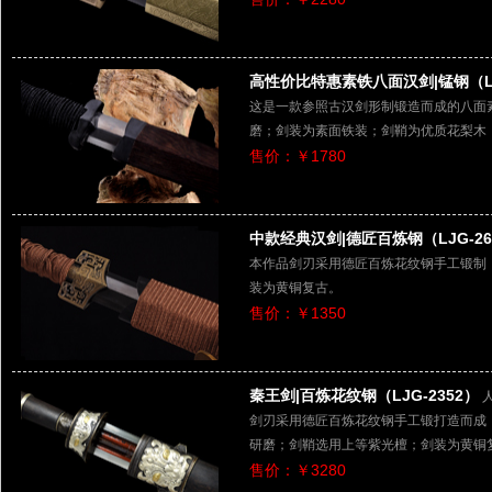
高性价比特惠素铁八面汉剑|锰钢（LJ
这是一款参照古汉剑形制锻造而成的八面
磨；剑装为素面铁装；剑鞘为优质花梨木
售价：￥1780
中款经典汉剑|德匠百炼钢（LJG-26
本作品剑刃采用德匠百炼花纹钢手工锻制
装为黄铜复古。
售价：￥1350
秦王剑|百炼花纹钢（LJG-2352）
剑刃采用德匠百炼花纹钢手工锻打造而成
研磨；剑鞘选用上等紫光檀；剑装为黄铜
售价：￥3280