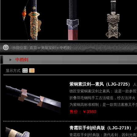
当前位置:
首页
»
龙泉宝剑
» 中档剑
中档剑
显示方式
紫铜素汉剑—素风（LJG-2725）
人
德匠堂紫铜素汉剑之素风： 这是一款参
折叠羽毛钢纯手工古法锻造，经古法淬火
为紫铜高标准精制；是一款简洁素雅又不
售价：￥3980
青霜双手剑|经典版（LJG-2719）
青霜双手剑|经典版：唐代名剑，因剑光青