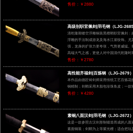
售价：￥2880
高级别职官佩剑|羽毛钢（LJG-268
清乾隆期镂空浮雕铜装黑檀鞘职官佩剑：
浮雕的手法制成游龙及海水江崖纹饰。尤
强，龙身的扩张力更夸张，气势更威猛。
高端大气之感，更使人对中国清代乾隆时
售价：￥2780
高性能齐福剑|百炼钢（LJG-2679
本作品由德匠铸剑师采用传统工艺百炼花
铜精制；剑鞘采用木胎包珍珠鱼皮；一款
售价：￥4280
素铜八面汉剑|羽毛钢（LJG-2672
这是一款参照古汉剑形制锻造而成的八面
素面铜装；剑鞘为上等紫光檀；适合把玩