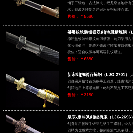
钢手工锻造，古法淬火，经龙泉当地特有
木；剑装为雕刻名匠采用黄铜精雕而成。
售价：￥5580
饕餮纹铁装错银汉剑|地肌精炼钢（LJ
德匠堂铁装错银汉剑凹槽版：剑刃采用古
化妆研处理；剑装为铁装浮雕饕餮纹错银
极佳；适合收藏亦可高端礼仪赠送。
售价：￥6880
新宋剑|扭转百炼钢（LJG-2701）
剑身采用扭转百炼钢手工锻造，经古法淬
剑鞘选用上等紫光檀；此剑不管是工艺还
售价：￥3180
泉宗-康熙佩剑|经典版（LJG-2696
剑身采用德匠手锻羽毛钢手工锻制，经古
剑鞘为优质紫光檀；整剑贵族气息浓烈，