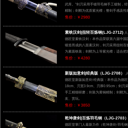
武库。”剑刃采用手锻羽毛钢手工锻制，
精制；剑鞘为优质紫光檀；整剑手感及性
售价：￥2980
素铁汉剑|扭转百炼钢(LJG-2712)
人
德匠堂素铁汉剑：本作品荣获第六届中国
锻造而成的八面素汉剑，剑刃采用扭转百
为素面铁装；剑鞘为上等紫光檀；适合把
售价：￥4280
新版如意剑|经典版（LJG-2708）
德匠堂新版如意剑-经典版：本作品为德匠
18cm、刃宽3.9cm、刃厚0.95cm
手工精细研磨；剑装为黄铜精制；剑鞘为
友、赏玩。
售价：￥3850
乾坤唐剑|百炼羽毛钢（LJG-2703
德匠堂掌门人最新力作（乾坤唐剑-羽毛钢版）