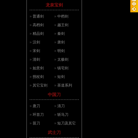
龙泉宝剑
»
普通剑
»
中档剑
»
高档剑
»
越王剑
»
精品剑
»
秦剑
»
汉剑
»
唐剑
»
宋剑
»
明剑
»
清剑
»
太极剑
»
如意剑
»
镇宅剑
»
拐杖剑
»
短剑
»
其它宝剑
»
茶道系列
中国刀
»
唐刀
»
清刀
»
环首刀
»
斩马刀
»
苗刀
»
短刀及其它
武士刀