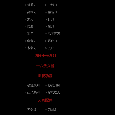
»
普通刀
»
中档刀
»
高档刀
»
精品刀
»
太刀
»
打刀
»
协差
»
短刀
»
军刀
»
忍者直刀
»
套装刀
»
居合刀
»
木装刀
»
其它
德匠小作系列
十八般兵器
影视动漫
»
动漫系列
»
影视刀剑
»
西洋系列
»
游戏道具
刀剑配件
»
刀剑袋
»
刀剑盒