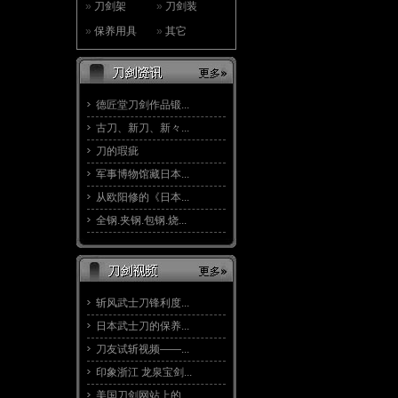
»
刀剑架
»
刀剑装
»
保养用具
»
其它
德匠堂刀剑作品锻...
古刀、新刀、新々...
刀的瑕疵
军事博物馆藏日本...
从欧阳修的《日本...
全钢.夹钢.包钢.烧...
斩风武士刀锋利度...
日本武士刀的保养...
刀友试斩视频——...
印象浙江 龙泉宝剑...
美国刀剑网站上的...