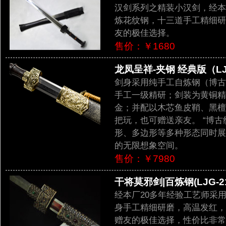
汉剑系列之精装小汉剑，经本
炼花纹钢，十三道手工精细研
友的极佳选择。
售价：￥1680
龙凤呈祥-夹钢 经典版（LJG
剑身采用纯手工自炼钢（博古
手工一级精研；剑装为黄铜精
金；并配以木芯鱼皮鞘、黑檀
把玩，也可赠送亲友。 “博
形、多边形等多种形态同时展
的无限想象空间。
售价：￥7980
干将莫邪剑|百炼钢(LJG-2
经本厂20多年经验工艺师采
身手工精细研磨，高温发红，
赠友的极佳选择，性价比非常