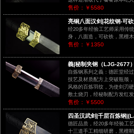
售价：￥5580
亮铜八面汉剑|花纹钢-可砍铁|
经20多年经验工艺师采用传
身，八面造，可砍铁，黑檀木
售价：￥1350
義|秘制夹钢（LJG-2677
自炼钢系列之義：德匠堂经过
技艺及材质配方上突破瓶颈，
风格的百炼羽纹，为使剑刃硬
敷土烧刃，经秘制配方发红发
售价：￥5500
四圣汉武剑|千层百炼钢|(LJ
德匠品质，经20多年经验工
十三道手工精细研磨，黑檀鞘