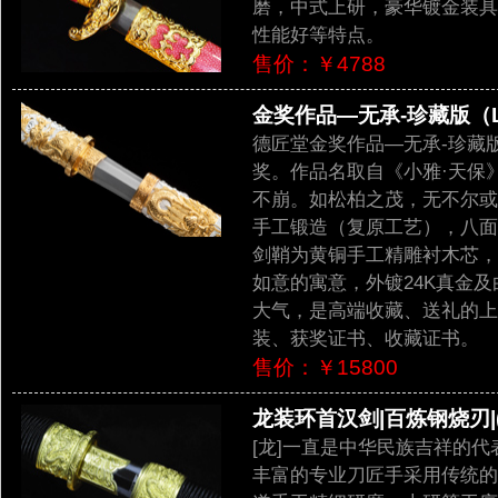
磨，中式上研，豪华镀金装具
性能好等特点。
售价：￥4788
金奖作品—无承-珍藏版（LJ
德匠堂金奖作品—无承-珍藏
奖。作品名取自《小雅·天保
不崩。如松柏之茂，无不尔或
手工锻造（复原工艺），八面
剑鞘为黄铜手工精雕衬木芯，
如意的寓意，外镀24K真金
大气，是高端收藏、送礼的上
装、获奖证书、收藏证书。
售价：￥15800
龙装环首汉剑|百炼钢烧刃|(L
[龙]一直是中华民族吉祥的
丰富的专业刀匠手采用传统的