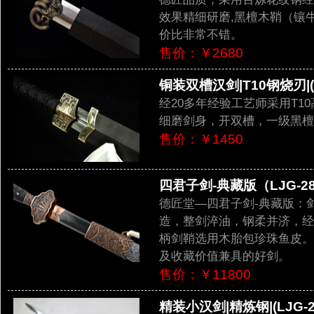
效果精细研磨,黑檀木鞘（镶牛
价比非常不错。
售价：￥2680
铜装双槽汉剑|T10钢烧刃|(L
经20多年经验工艺师采用T
细磨剑身，开双槽，一级黑檀
售价：￥1450
四君子剑-典藏版（LJG-28
德匠堂—四君子剑-典藏版：
造，整剑淬油，钢柔并济，经
柄剑鞘选用木胎包珍珠鱼皮。
及收藏价值兼具的好剑。
售价：￥11800
精装小汉剑|精炼钢|(LJG-2