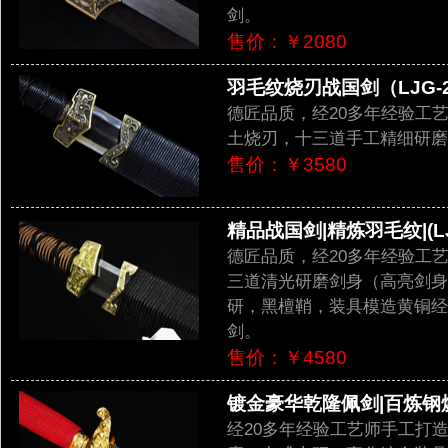
剑。
售价：￥2080
羽毛纹烧刃战国剑（LJG-2
德匠品质，经20多年经验工
土烧刃，十三道手工精细研磨
售价：￥3580
精品战国剑|精炼羽毛纹|(LJ
德匠品质，经20多年经验工
三道清光研磨剑身（高亮剑身
研，黑檀鞘，装具模造黄铜经
剑。
售价：￥4580
镀金豪华乾隆佩剑|百炼钢烧刃
经20多年经验工艺师手工打