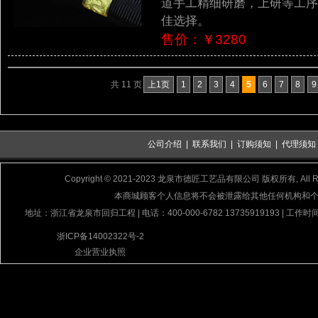
道手工精细研磨，上研等工序
佳选择。
售价：￥3280
共 11 页
上1页
1
2
3
4
5
6
7
8
9
公司介绍
|
联系我们
|
订购须知
|
代理须知
Copyright © 2021-2023 龙泉市德匠工艺品有限公司 版权所有, All Rig
本商城顾客个人信息将不会被泄露给其他任何机构和
地址：浙江省龙泉市回归工程 | 电话：400-000-6782 13735919193 | 工作时间
浙ICP备14002322号-2
企业营业执照