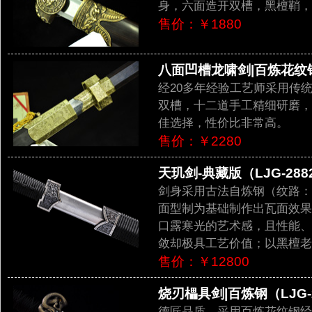
身，六面造开双槽，黑檀鞘，
售价：￥1880
八面凹槽龙啸剑|百炼花纹钢|(
经20多年经验工艺师采用传
双槽，十二道手工精细研磨，
佳选择，性价比非常高。
售价：￥2280
天玑剑-典藏版（LJG-288
剑身采用古法自炼钢（纹路：
面型制为基础制作出瓦面效果
口露寒光的艺术感，且性能、
敛却极具工艺价值；以黑檀老
售价：￥12800
烧刃櫑具剑|百炼钢（LJG-
德匠品质，采用百炼花纹钢经