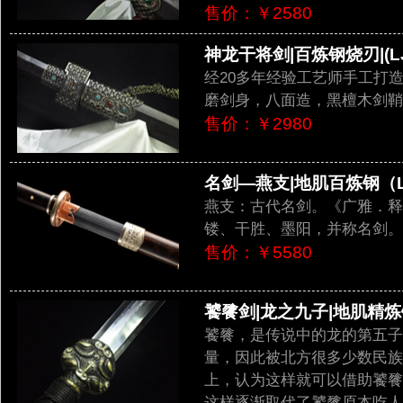
售价：￥2580
神龙干将剑|百炼钢烧刃|(LJ
经20多年经验工艺师手工打
磨剑身，八面造，黑檀木剑鞘
售价：￥2980
名剑—燕支|地肌百炼钢（LJ
燕支：古代名剑。《广雅．释
镂、干胜、墨阳，并称名剑。
售价：￥5580
饕餮剑|龙之九子|地肌精炼钢|
饕餮，是传说中的龙的第五子
量，因此被北方很多少数民族
上，认为这样就可以借助饕餮
这样逐渐取代了饕餮原本吃人