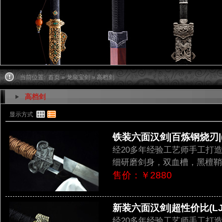
当前位置:
首页
»
龙泉宝剑
» 高档剑
高档剑
显示方式
铁装六面汉剑|百炼钢烧刃|(L
经20多年经验工艺师手工打
细研磨剑身，双血槽，黑檀鞘
售价：￥2880
新装六面汉剑|超性价比(LJG
经20多年经验工艺师手工打