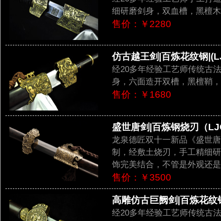
细研磨剑身，双血槽，黑檀木
售价：￥2280
仿古越王剑|百炼花纹钢|(LJG
经20多年经验工艺师传统古
身，六面造开双槽，黑檀鞘，
售价：￥1680
盛世唐剑|百炼钢烧刃（LJG
龙泉德匠双十一新品《盛世唐
制，经敷土烧刃，手工精细研
饰完美结合，不管是外观还是
售价：￥3500
高雕仿古巨阙剑|百炼花纹钢|(
经20多年经验工艺师传统古