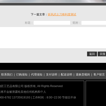
下一篇文章：
斩风武士刀锋利度测试
标题：
昵称：
返回
回复
|
联系我们
|
订购须知
|
代理须知
|
支付说明
|
配送说明
|
退换货规则
|
客户留言
泉市德匠工艺品有限公司 版权所有, All Rights Reserved
息将不会被泄露给其他任何机构和个人
782 13735919193 | 工作时间：8:00~22:00 节假日不休