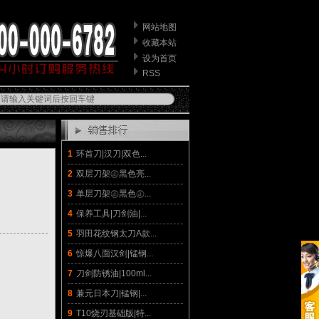
网站地图
收藏本站
设为首页
RSS
1
环首刀|汉刀|双色...
2
双层刀架㊣黑色亮...
3
单层刀架㊣黑色㊣...
4
保养工具|刀剑油|...
5
羽田花纹钢太刀A款...
6
惊爆八面汉剑|锰钢...
7
刀剑防锈油|100ml...
8
兼元日本刀|锰钢|...
9
T10烧刃基础版|特...