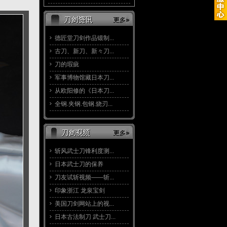
德匠堂刀剑作品锻制...
古刀、新刀、新々刀...
刀的瑕疵
军事博物馆藏日本刀...
从欧阳修的《日本刀...
全钢.夹钢.包钢.烧刃...
斩风武士刀锋利度测...
日本武士刀的保养
刀友试斩视频——斩...
印象浙江 龙泉宝剑
美国刀剑网站上的视...
日本古法制刀 武士刀...