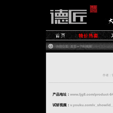
当前位置:
首页
»
刀剑视频
作者：管理
产品地址：
www.ljg8.com/product-64
试斩视频：
v.youku.com/v_show/id