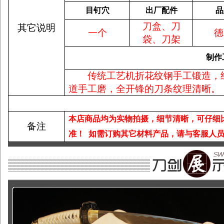
目钉穴
出厂配件
品
刀盒、刀
其它说明
一个
德
袋、刀架
制作
传统工艺机折花纹钢手工锻造，
道手工磨，全开锋的刀条纹理清晰。
本店商品均为实物拍摄，细节清晰，可仔细
备注
准！
如需订购其它材料产品，请与客服人