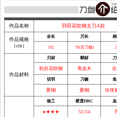
作品名称
羽田花纹钢太刀A款
全长
刃长
柄
作品规格
（
cm
）
102
70(含刀镞)
2
刃材
鞘材
刀
机折花纹钢
青皮木
合
作品材料
切羽
刀镞
鱼
黄铜
黄铜
珍珠
做工
硬度
HRC
血
★★★
52-54
★