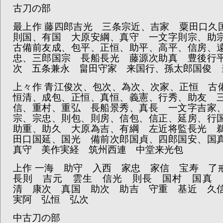
古刀の
最上作
藤四郎吉光 三条宗近、吉家 粟田口久
則国、有国 大原安綱、真守 一文字則宗、助
古備前友成、包平、正恒、助平、高平、信房、
忠、三郎国宗 長船長光 藤源次助真 豊後行
次 五条兼永 畠田守家 来国行、孫太郎国俊 
上々作
青江俊次、包次、為次、次家、正恒 古
恒清、成包、正恒、真恒、義憲、行秀、助友 
信、重村、重弘 長船景秀、真長 一文字吉家
宗、宗忠、則包、則房、信包、信正、延房、行
助重、助久 大原為吉、有綱 左近将監長光 
田口国延、国光 備前次郎国貞、四郎国安、国
真守 美作実経 筑州西連 中堂来光包
上作
一海 助守 入西 家忠 家信 宝寿 了
長則 吉元 雲生 信光 則長 国村 国真 
清 康次 真国 助次 助吉 守重 基近 久
実阿 弘恒 弘次
中古刀の部