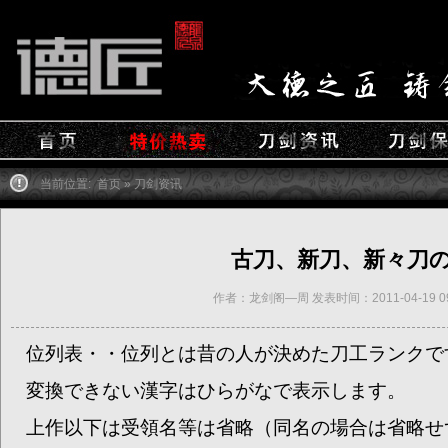
当前位置:
首页
»
刀剑资讯
古刀、新刀、新々刀
作者：龙剑阁—周 发表时间：2011-04-19 09:
位列表
・・
位列とは昔の人が決めた刀工ランクで
変換できない漢字はひらがなで表示します。
上作以下は受領名等は省略（同名の場合は省略せ