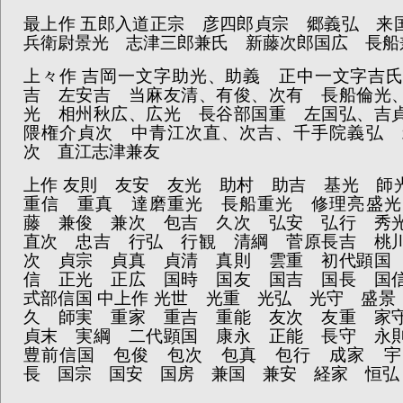
最上作
五郎入道正宗 彦四郎貞宗 郷義弘 来
兵衛尉景光 志津三郎兼氏 新藤次郎国広 長船
上々作
吉岡一文字助光、助義 正中一文字吉
吉 左安吉 当麻友清、有俊、次有 長船倫光
光 相州秋広、広光 長谷部国重 左国弘、吉
隈権介貞次 中青江次直、次吉、千手院義弘 
次 直江志津兼友
上作
友則 友安 友光 助村 助吉 基光 師
重信 重真 達磨重光 長船重光 修理亮盛光
藤 兼俊 兼次 包吉 久次 弘安 弘行 秀
直次 忠吉 行弘 行観 清綱 菅原長吉 桃
次 貞宗 貞真 貞清 真則 雲重 初代顕国
信 正光 正広 国時 国友 国吉 国長 国
式部信国
中上作
光世 光重 光弘 光守 盛景
久 師実 重家 重吉 重能 友次 友重 家
貞末 実綱 二代顕国 康永 正能 長守 永
豊前信国 包俊 包次 包真 包行 成家 宇
長 国宗 国安 国房 兼国 兼安 経家 恒弘