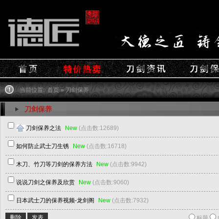
当前位置:
首页
»
刀剑保养
刀剑保养
刀剑保养之法
New
(点击数:12689)
如何防止武士刀生锈
New
(点击数:16718)
木刀、竹刀等刀剑的保养方法
New
(点击数:9942)
说说刀剑之保养及欣赏
New
(点击数:9060)
日本武士刀的保养视频-龙剑阁
New
(点击数:7932)
删除
发表
标题