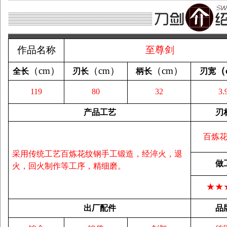
作品名称
至尊剑
（
cm
）
（
cm
）
（
cm
）
（
全长
刃长
柄长
刃宽
119
80
32
3.
产品工艺
刃
百炼
采用传统工艺百炼花纹钢手工锻造，经淬火，退
做
火，回火制作等工序，精细磨。
★★
出厂配件
品