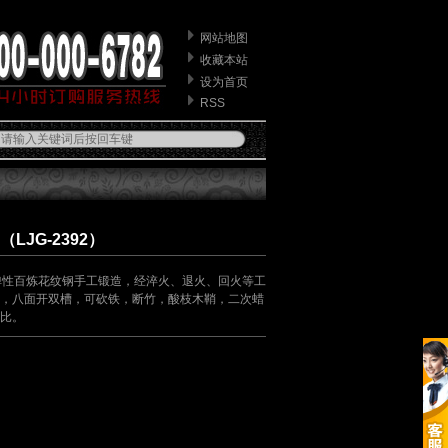
网站地图
收藏本站
设为首页
RSS
JG-2392）
弹性百炼花纹钢手工锻造，经淬火、退火、回火等工
，八面开双槽，可砍铁，断竹，酸枝木鞘，二次蜡
比。