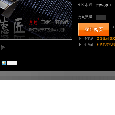
剑身材质：
弹性花纹钢
定购数量：
上一个商品：
乾隆佩剑|花纹
下一个商品：
精装豪华汉剑|