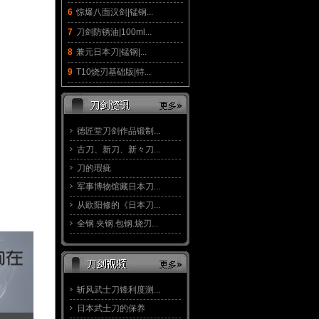
6
惊爆八面汉剑|锰钢...
7
刀剑防锈油|100ml...
8
兼元日本刀|锰钢|...
9
T10烧刃基础版|特...
德匠堂刀剑作品锻制...
古刀、新刀、新々刀...
刀的瑕疵
军事博物馆藏日本刀...
从欧阳修的《日本刀...
全钢.夹钢.包钢.烧刃...
斩风武士刀锋利度测...
日本武士刀的保养