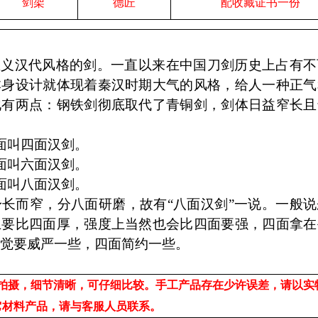
剑架
德匠
配收藏证书一份
思义汉代风格的剑。一直以来在中国刀剑历史上占有不
本身设计就体现着秦汉时期大气的风格，给人一种正气
化有两点：钢铁剑彻底取代了青铜剑，剑体日益窄长且
面叫四面汉剑。
面叫六面汉剑。
面叫八面汉剑。
而窄，分八面研磨，故有“八面汉剑”一说。一般说
上要比四面厚，强度上当然也会比四面要强，四面拿在
感觉要威严一些，四面简约一些。
拍摄，细节清晰，可仔细比较。手工产品存在少许误差，请以实
它材料产品，请与客服人员联系。