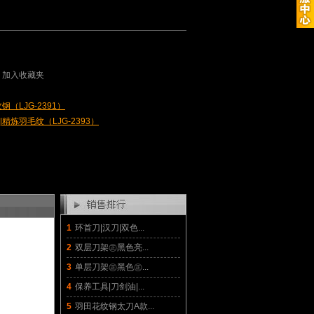
加入收藏夹
钢（LJG-2391）
精炼羽毛纹（LJG-2393）
1
环首刀|汉刀|双色...
2
双层刀架㊣黑色亮...
3
单层刀架㊣黑色㊣...
4
保养工具|刀剑油|...
5
羽田花纹钢太刀A款...