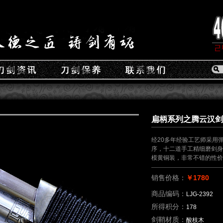
扁柄系列之腾云汉剑（L
经20多年经验工艺师采用
序，十二道手工精细磨剑身
模黄铜装，非常不错的性价
销售价格：
￥1780
商品编码：
LJG-2392
所得积分：
178
剑鞘材质：
酸枝木