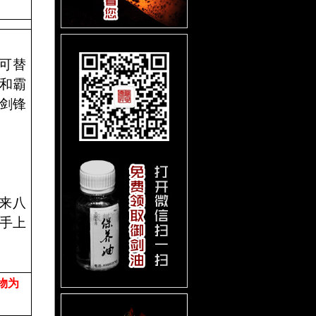
可替
和霸
剑锋
来八
手上
物为