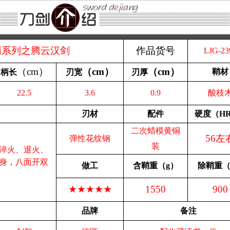
柄系列之腾云汉剑
作品货号
LJG-23
（
cm
）
（
cm
）
（
cm
）
鞘材
柄长
刃宽
刃厚
22.5
3.6
0.9
酸枝
刃材
配件
硬度（
H
二次蜡模黄铜
56左
弹性花纹钢
装
淬火、退火、
身，八面开双
做工
含
鞘重（
g
）
除鞘重
★★★★★
1550
900
品牌
备注