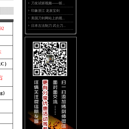
刀友试斩视频——斩...
印象浙江 龙泉宝剑
美国刀剑网站上的视...
日本古法制刀 武士刀...
92
木
RC
）
右
（
g
）