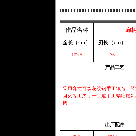
作品名称
扁
（
cm
）
（
cm
）
全长
刃长
103.5
76
产品工艺
采用弹性百炼花纹钢手工锻造，经
回火等工序，十二道手工精细磨剑
槽。
出厂配件