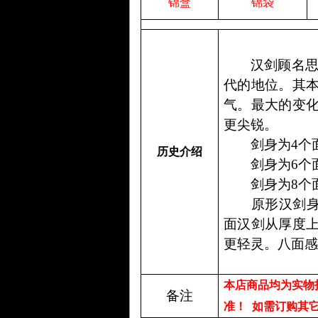
锦盒
锦袋
汉剑顾名
代的地位。其
气。最大的变
更尖锐。
剑身为
4
个
历史介绍
剑身为
6
个
剑身为
8
个
原形汉剑身长
面汉剑从厚度
更轻灵。八面
本店商品均为实物
备注
准！
如需订购其