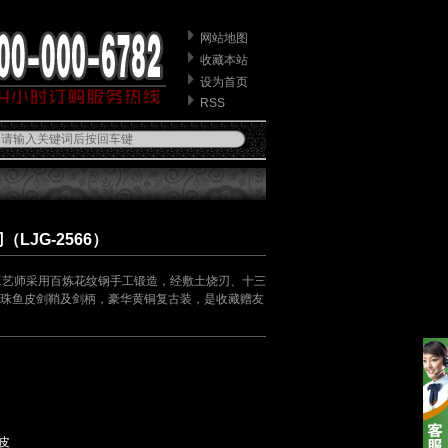
网站地图
收藏本站
设为首页
RSS
LJG-2566）
工艺师采用百炼花纹钢手工锻造，经敷土烧刃、十三
珠鱼皮剑鞘及剑柄，豪华黄铜复古装，是收藏赠友
皮