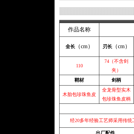
作品名称
（
cm
）
（
cm
）
全长
刃长
74（不含剑
110
夹）
鞘材
剑柄
全龙骨型实木
木胎包珍珠鱼皮
包珍珠鱼皮柄
经20多年经验工艺师采用传
出厂配件