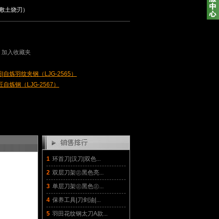
敷土烧刃）
加入收藏夹
|自炼羽纹夹钢（LJG-2565）
匠自炼钢（LJG-2567）
1
环首刀|汉刀|双色...
2
双层刀架㊣黑色亮...
3
单层刀架㊣黑色㊣...
4
保养工具|刀剑油|...
5
羽田花纹钢太刀A款...