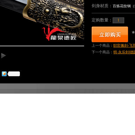
剑身材质：
百炼花纹钢（
定购数量：
上一个商品：
职官佩剑-飞羽
下一个商品：
明·永乐剑|德