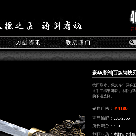
豪华唐剑|百炼钢烧刃（
德匠品质，经20多年经验
道手工精细研磨，木胎包珍
的不错选择。
销售价格：
￥4180
商品编码：
LJG-2566
所得积分：
418
剑鞘材质：
木胎包珍珠鱼