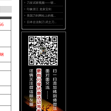
刀友试斩视频——斩...
印象浙江 龙泉宝剑
美国刀剑网站上的视...
日本古法制刀 武士刀...
66
钢
。