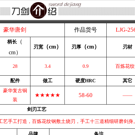
豪华唐剑
作品货号
LJG-25
（
柄长
（
cm
）
（
cm
）
刃宽
刃厚
刃材
cm
）
28
3.4
0.9
百炼花纹
配件
做工
硬度HRC
其它
豪华复古铜
★★★★★
58-60
——
装
剑刃工艺
统工艺手工打造，百炼花纹钢敷土烧刃，手工十三道精细研磨剑身
品牌
备注