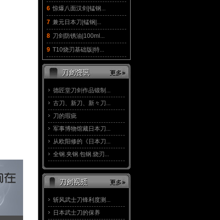
6
惊爆八面汉剑|锰钢...
7
兼元日本刀|锰钢|...
8
刀剑防锈油|100ml...
9
T10烧刃基础版|特...
德匠堂刀剑作品锻制...
古刀、新刀、新々刀...
刀的瑕疵
军事博物馆藏日本刀...
从欧阳修的《日本刀...
全钢.夹钢.包钢.烧刃...
斩风武士刀锋利度测...
日本武士刀的保养