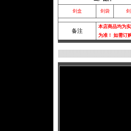
剑盒
剑袋
剑
本店商品均为
备注
为准！
如需订