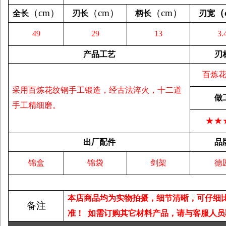
（
cm
）
（
cm
）
（
cm
）
（
全长
刃长
柄长
刃宽
49
29
13
3.
产品工艺
刃
百炼
采用百炼花纹钢手工锻造，经古法淬火，十二道
做
手工精细磨。
★★
出厂配件
品
锦盒
锦袋
剑架
德
本店商品均为实物拍摄，细节清晰，可仔细
备注
准！
如需订购其它材料产品，请与客服人员