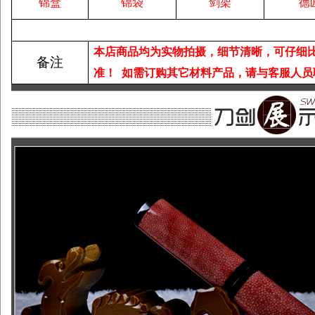
锦盒
锦袋
剑架
德
本店商品均为实物拍摄，细节清晰，可仔细
备注
准！
如需订购其它材料产品，请与客服人员