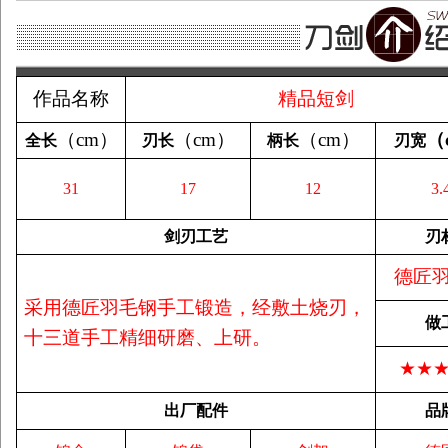
作品名称
精品短剑
（
cm
）
（
cm
）
（
cm
）
（
全长
刃长
柄长
刃宽
31
17
12
3.
剑刃工艺
刃
德匠
采用德匠羽毛钢手工锻造，经敷土烧刃，
做
十三道手工精细研磨、上研。
★★
出厂配件
品