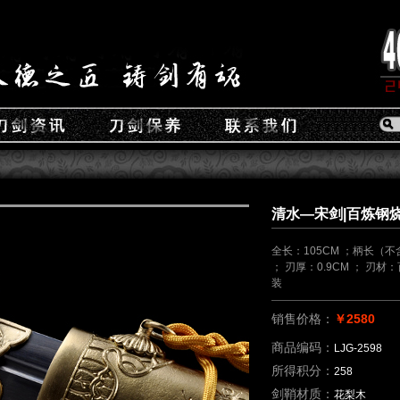
清水—宋剑|百炼钢烧刃
全长：105CM ；柄长（不含
； 刃厚：0.9CM ； 刃
装
销售价格：
￥2580
商品编码：
LJG-2598
所得积分：
258
剑鞘材质：
花梨木