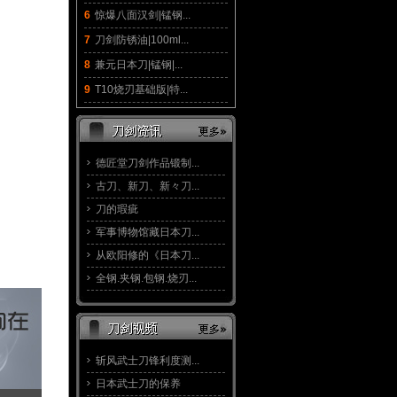
6
惊爆八面汉剑|锰钢...
7
刀剑防锈油|100ml...
8
兼元日本刀|锰钢|...
9
T10烧刃基础版|特...
德匠堂刀剑作品锻制...
古刀、新刀、新々刀...
刀的瑕疵
军事博物馆藏日本刀...
从欧阳修的《日本刀...
全钢.夹钢.包钢.烧刃...
斩风武士刀锋利度测...
日本武士刀的保养