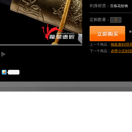
剑身材质：
百炼花纹钢
定购数量：
上一个商品：
铜装唐剑|羽毛
下一个商品：
赤壁小汉剑|百