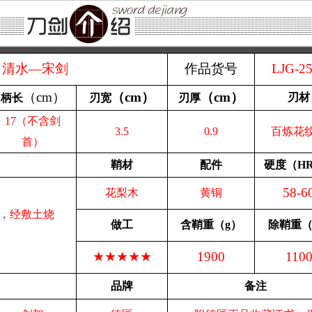
清水—宋剑
作品货号
LJG-2
（
cm
）
（
cm
）
（
cm
）
刃材
柄长
刃宽
刃厚
17（不含剑
3.5
0.9
百炼花
首）
鞘材
配件
硬度（
H
58-6
花梨木
黄铜
，经敷土烧
做工
含鞘重
（
g
）
除鞘重
★★★★★
1900
110
品牌
备注