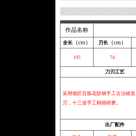
作品名称
（
cm
）
（
cm
）
全长
刃长
105
74
刀刃工艺
采用德匠百炼花纹钢手工古法锻造
。
刃，十三道手工精细研磨
出厂配件