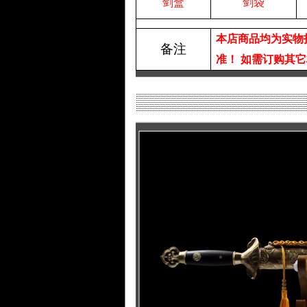
剑盒
剑袋
本店商品均为实物
备注
准！
如需订购其它