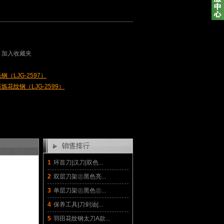
加入收藏夹
钢（LJG-2597）
炼花纹钢（LJG-2599）
1
环首刀|汉刀|双色...
2
双层刀架㊣黑色亮...
3
单层刀架㊣黑色㊣...
4
保养工具|刀剑油|...
5
羽田花纹钢太刀A款...