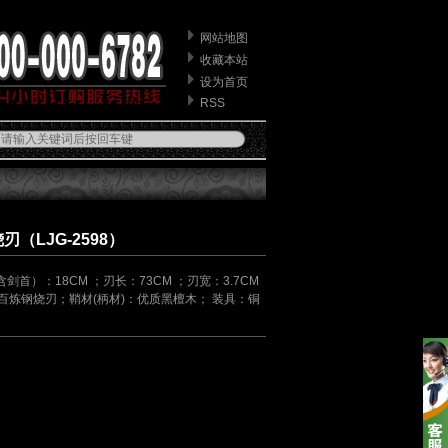
网站地图
收藏本站
设为首页
RSS
（LJG-2598）
剑首）：18CM ；刃长：73CM ；刃宽：3.7CM
材：百炼钢烧刃；鞘材(柄材)：优质黑檀木； 装具：铜