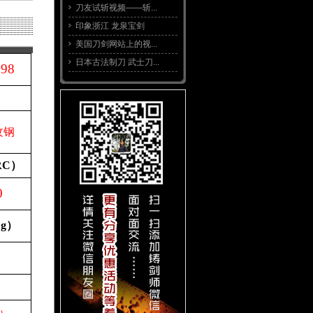
刀友试斩视频——斩...
印象浙江 龙泉宝剑
美国刀剑网站上的视...
日本古法制刀 武士刀...
598
纹钢
RC
）
0
（
g
）
0