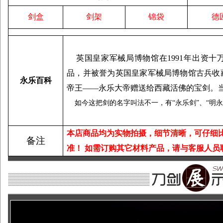
剑盒
剑架
锦袋
德
英国皇家军械局博物馆在
1991
年出资十
品，并被誉为英国皇家军械局博物馆古兵收
永乐百科
帝王
——
永乐大帝
赠送给西藏活佛的宝剑。
如今这把剑的名字叫法不一，有
“
永乐剑
”、“
明
本店商品均为实物拍摄，细节清晰，可仔细
备注
准！
如需订购其它材料产品，请与客服人员