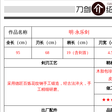
作品名称
明·永乐剑
（
cm
）
（
cm
）
（
cm
）
（
全长
刃长
柄长
刃宽
95
68
19（含剑首）
4.
剑刃工艺
鞘
木胎包
采用德匠百炼花纹钢手工锻造，经古法淬火，手
做
工精细研磨。
★★
出厂配件
品