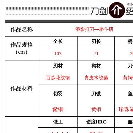
作品名称
浪影打刀—格斗研
全长
刃长
柄
作品规格
（
cm
）
103
71
2
刃材
鞘材
刀
百炼花纹钢
青皮木绕藤
黄铜
作品材料
切羽
刀镞
鱼
紫铜
珍珠
黄铜
做工
硬度
HRC
血