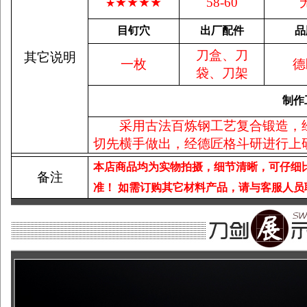
★★★★
58-60
★
目钉穴
出厂配件
品
刀盒、刀
其它说明
一枚
德
袋、刀架
制作
采用古法百炼钢工艺复合锻造，
切先横手做出，经德匠格斗研进行上
本店商品均为实物拍摄，细节清晰，可仔细
备注
准！
如需订购其它材料产品，请与客服人员