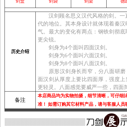
剑盒
剑袋
剑架
德
汉剑顾名思义汉代风格的剑。一
代的地位。其本身设计就体现着秦汉
气。最大的变化有两点：钢铁剑彻底
更尖锐。
剑身为
4
个面叫四面汉剑。
历史介绍
剑身为
6
个面叫六面汉剑。
剑身为
8
个面叫八面汉剑。
原形汉剑身长而窄，分八面研磨，
面汉剑从厚度上要比四面厚，强度上
更轻灵。八面感觉要威严一些，四面
本店商品均为实物拍摄，细节清晰，可仔细
备注
准！
如需订购其它材料产品，请与客服人员