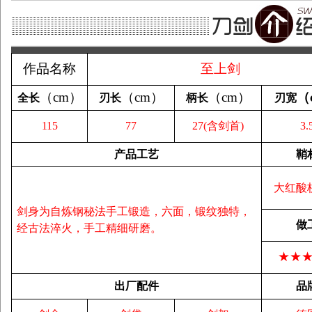
作品名称
至上剑
（
cm
）
（
cm
）
（
cm
）
（
全长
刃长
柄长
刃宽
115
77
27(含剑首)
3.
产品工艺
鞘
大红酸
剑身为自炼钢秘法手工锻造，六面，锻纹独特，
做
经古法淬火，手工精细研磨。
★★
出厂配件
品