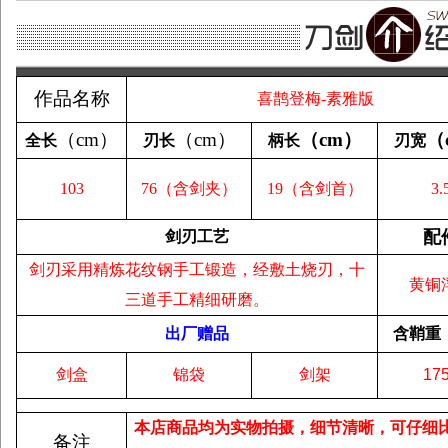
作品名称
喜鹊登梅-素雅版
（
cm
）
（
cm
）
（
cm
）
（
全长
刃长
柄长
刃宽
103
76（含剑夹）
19
（含剑首）
3.
配
剑刃工艺
剑刃采用精炼花纹钢手工锻造，经敷土烧刃，十
黄铜
三道手工精细研磨。
出厂赠品
含鞘重
剑盒
锦袋
剑架
17
本店商品均为实物拍摄，细节清晰，可仔细
备注