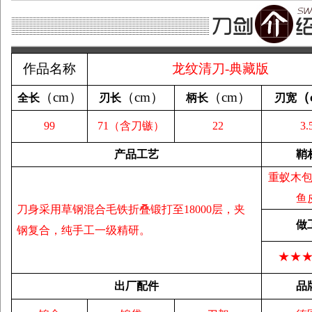
作品名称
龙纹清刀-典藏版
（
cm
）
（
cm
）
（
cm
）
（
全长
刃长
柄长
刃宽
99
71（含刀镞）
22
3.
产品工艺
鞘
重蚁木
鱼
刀身采用草钢混合毛铁折叠锻打至18000层，夹
做
钢复合，纯手工一级精研。
★★
出厂配件
品