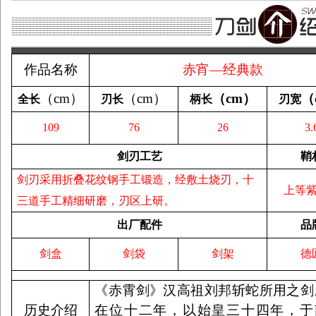
作品名称
赤宵―经典款
（
cm
）
（
cm
）
（
cm
）
（
全长
刃长
柄长
刃宽
109
76
26
3.
剑刃工艺
鞘
剑刃采用折叠花纹钢手工锻造，经敷土烧刃，十
上等
三道手工精细研磨，刃区上研。
出厂配件
品
剑盒
剑袋
剑架
德
《赤霄剑》汉高祖刘邦斩蛇所用之剑
历史介绍
在位十二年，以始皇三十四年，于