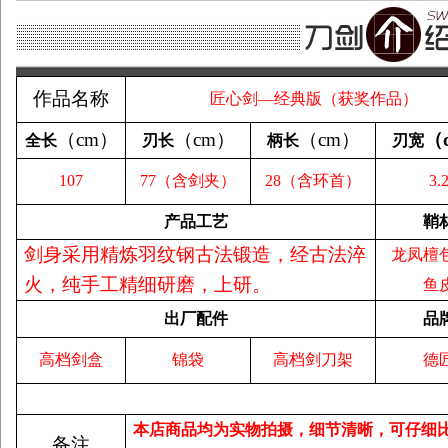
作品名称
匠心剑—经典版（
获奖作品）
（
cm
）
（
cm
）
（
cm
）
（
全长
刃长
柄长
刃宽
107
77（含剑夹）
28（含环首）
3.
产品工艺
鞘
剑身采用精炼羽纹钢古法锻造，经古法淬
龙凤檀
火，纯手工精细研磨，上研。
鱼
出厂配件
品
高档剑盒
锦袋
高档剑刀架
德
本店商品均为实物拍摄，细节清晰，可仔细
备注