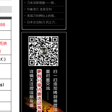
刀友试斩视频——斩...
印象浙江 龙泉宝剑
美国刀剑网站上的视...
日本古法制刀 武士刀...
388
毛铁
）
RC
）
（
g
）