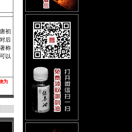
唐初
对后
著称
可以
物为