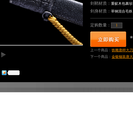
剑鞘材质：
重蚁木包裹珍
剑身材质：
草钢混合毛铁
定购数量：
上一个商品：
铁雕唐样大刀-
下一个商品：
金银钿装唐大刀