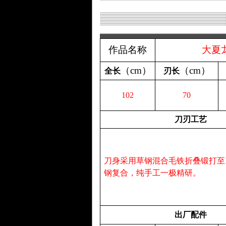
作品名称
大夏
（
cm
）
（
cm
）
全长
刃长
102
70
刀刃工艺
刀身采用草钢混合毛铁折叠锻打至1
钢复合，纯手工一极精研。
出厂配件