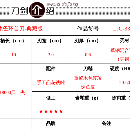
龙雀环首刀-典藏版
作品货号
LJG-3
（
cm
）
（
cm
）
（
cm
）
刃材
柄长
刃宽
刃厚
草钢混合
19
3.0
0.6
（夹钢
配件
刀鞘
硬度（
H
重蚁木包裹珍
手工凸花铁雕
59-60
珠鱼皮
8000层，夹
做工
含
鞘重（
g
）
除鞘重
★★★★★
---
---
品牌
备注