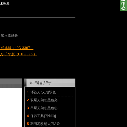
珠鱼皮
加入收藏夹
经典版（LJG-3387）
-升华版（LJG-3389）
1
环首刀|汉刀|双色...
2
双层刀架㊣黑色亮...
3
单层刀架㊣黑色㊣...
4
保养工具|刀剑油|...
5
羽田花纹钢太刀A款...