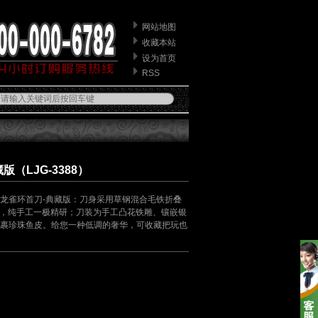
网站地图
收藏本站
设为首页
RSS
（LJG-3388）
龙雀环首刀-典藏版：刀身采用草钢混合毛铁折叠
复合，纯手工一极精研；刀装为手工凸花铁雕、镶嵌银
裹珍珠鱼皮。给您一种低调的奢华，可收藏把玩也