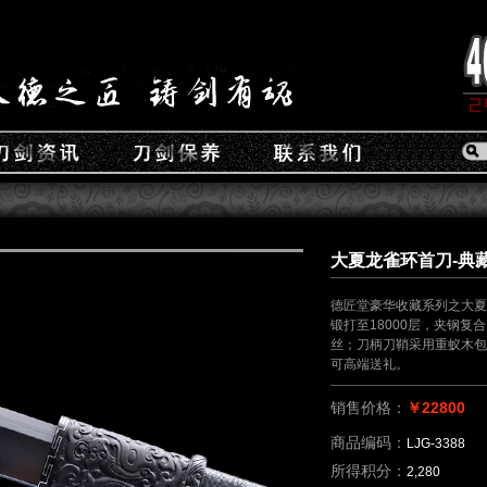
大夏龙雀环首刀-典藏版
德匠堂豪华收藏系列之大夏
锻打至18000层，夹钢
丝；刀柄刀鞘采用重蚁木包
可高端送礼。
销售价格：
￥22800
商品编码：
LJG-3388
所得积分：
2,280