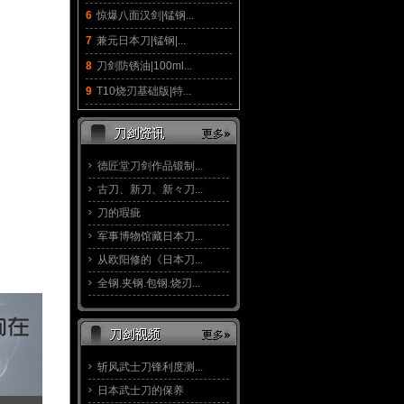
6
惊爆八面汉剑|锰钢...
7
兼元日本刀|锰钢|...
8
刀剑防锈油|100ml...
9
T10烧刃基础版|特...
德匠堂刀剑作品锻制...
古刀、新刀、新々刀...
刀的瑕疵
军事博物馆藏日本刀...
从欧阳修的《日本刀...
全钢.夹钢.包钢.烧刃...
斩风武士刀锋利度测...
日本武士刀的保养