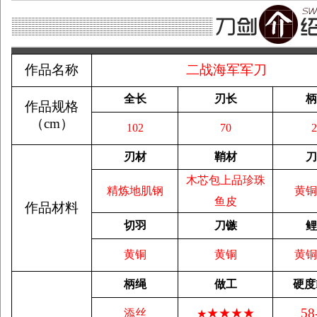
作品名称
二战海军军刀
全长
刃长
柄
作品规格
（
cm
）
102
70
2
刃材
鞘材
刀
木芯包上品珍珠
精炼地肌钢
黄铜
鱼皮
作品材料
切羽
刀镞
鲤
黄铜
黄铜
黄铜
柄绳
做工
硬度
★★★★
58
添丝
★