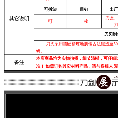
可拆卸
目钉
出厂
刀盒、
其它说明
可
一枚
刀
刀刃制
刀刃采用德匠精炼地肌钢古法锻造至50
研。
本店商品均为实物拍摄，细节清晰，可仔细
备注
准！
如需订购其它材料产品，请与客服人员