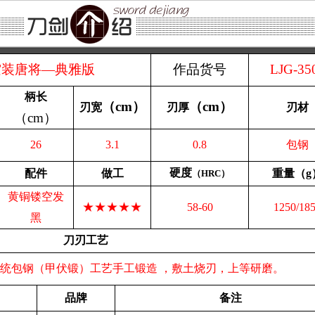
空装唐将—典雅版
作品货号
LJG-35
柄长
（
cm
）
（
cm
）
刃宽
刃厚
刃材
（
cm
）
26
3.1
0.8
包钢
硬度
配件
做工
重量（g
（HRC）
黄铜镂空发
★★★★★
58-60
1250/18
黑
刀刃工艺
经传统包钢（甲伏锻）工艺手工锻造 ，敷土烧刃，上等研磨。
品牌
备注