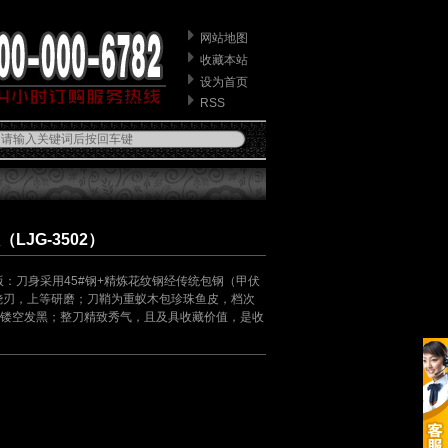
网站地图
收藏本站
设为首页
RSS
JG-3502）
版：刀身采用45#钢+精炼花纹钢经传统包钢（甲伏
烧刃，上等研磨；刀鞘为重蚁木包珍珠鱼皮，档次
镂空发黑；整刀精致秀气，且及具收藏价值，是收