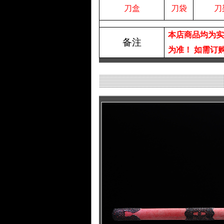
刀盒
刀袋
刀
本店商品均为
备注
为准！
如需订