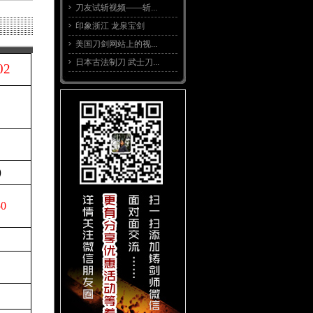
刀友试斩视频——斩...
印象浙江 龙泉宝剑
美国刀剑网站上的视...
日本古法制刀 武士刀...
02
）
50