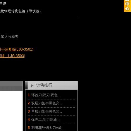
鱼皮
炼花纹钢经传统包钢（甲伏锻）
加入收藏夹
经典版(LJG-3501)
（LJG-3503)
1
环首刀|汉刀|双色...
2
双层刀架㊣黑色亮...
3
单层刀架㊣黑色㊣...
4
保养工具|刀剑油|...
5
羽田花纹钢太刀A款...