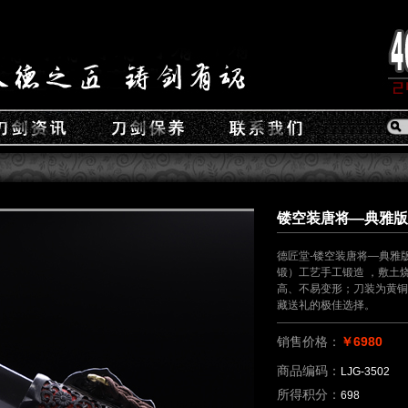
镂空装唐将—典雅版（L
德匠堂-镂空装唐将—典雅
锻）工艺手工锻造 ，敷土
高、不易变形；刀装为黄铜
藏送礼的极佳选择。
销售价格：
￥6980
商品编码：
LJG-3502
所得积分：
698