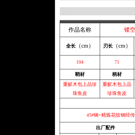
作品名称
镂
（
cm
）
（
cm
）
全长
刃长
104
71
鞘材
柄材
重蚁木包上品珍
重蚁木包上品
珠鱼皮
珍珠鱼皮
45#钢+精炼花纹钢
出厂配件