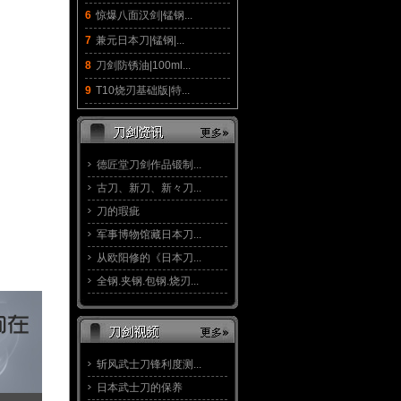
6
惊爆八面汉剑|锰钢...
7
兼元日本刀|锰钢|...
8
刀剑防锈油|100ml...
9
T10烧刃基础版|特...
德匠堂刀剑作品锻制...
古刀、新刀、新々刀...
刀的瑕疵
军事博物馆藏日本刀...
从欧阳修的《日本刀...
全钢.夹钢.包钢.烧刃...
斩风武士刀锋利度测...
日本武士刀的保养