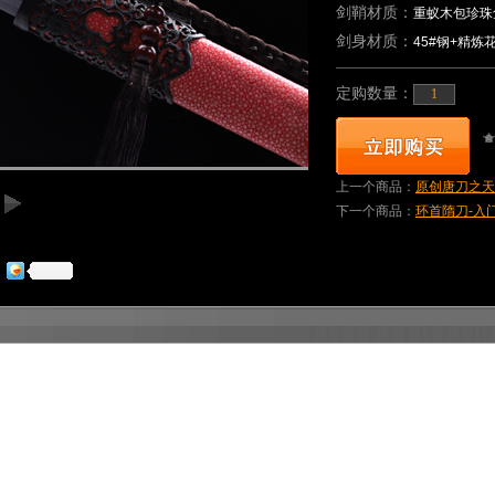
剑鞘材质：
重蚁木包珍珠
剑身材质：
45#钢+精
定购数量：
上一个商品：
原创唐刀之天问-
下一个商品：
环首隋刀-入门版