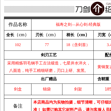
作品名称
福寿之剑—从心剑-经典版
（
cm
）
（
cm
）
（
cm
）
（
全长
刃长
柄长
刃宽
102
77
18（含剑首）
3.
配
剑刃工艺
采用精炼羽毛钢手工古法锻造，七星井水淬火，
黄铜复
八面造，纯手工精细研磨，刃口上研、发黑。
出厂赠品
含鞘重
剑盒
锦袋
剑架
18
本店商品均为实物拍摄，细节清晰，可仔细
备注
准！
如需订购其它材料产品，请与客服人员