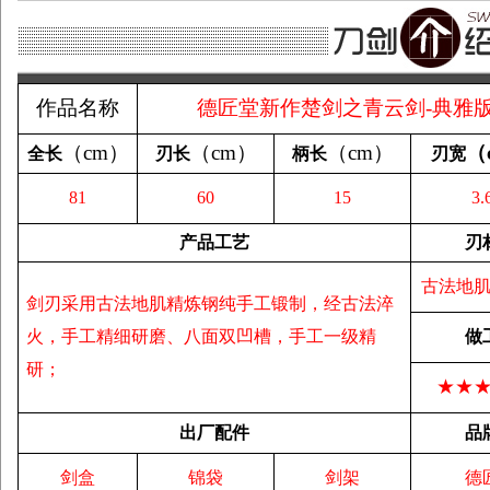
作品名称
德匠堂新作楚剑之青云剑-典雅
（
cm
）
（
cm
）
（
cm
）
（
全长
刃长
柄长
刃宽
81
60
15
3.
产品工艺
刃
古法地
剑刃采用古法地肌精炼钢纯手工锻制，经古法淬
火，手工精细研磨、八面双凹槽，手工一级精
做
研；
★★
出厂配件
品
剑盒
锦袋
剑架
德