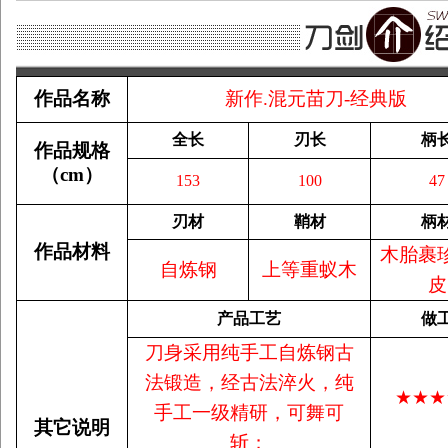
作品名称
新作.混元苗刀-经典版
全长
刃长
柄
作品规格
（
cm
）
153
100
47
刃材
鞘材
柄
作品材料
木胎裹
自炼钢
上等重蚁木
皮
产品工艺
做
刀身采用纯手工自炼钢古
法锻造，经古法淬火，纯
★★★
手工一级精研，可舞可
其它说明
斩；