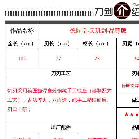
作品名称
德匠堂-天玑剑-品尊版
（
cm
）
（
cm
）
（
cm
）
（
全长
刃长
柄长
刃宽
105
77
23
3.
刀刃工艺
刃
德匠旋焊
剑刃采用德匠旋焊自炼钢纯手工锻造（秘制配方
工艺），古法淬火，八面造，纯手工精细研磨、
做
刃口上研；
★★
出厂配件
品