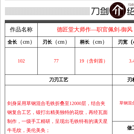
作品名称
德匠堂大师作—职官佩剑-御风
（
cm
）
（
cm
）
（
cm
）
（
全长
刃长
柄长
刃宽
102
77
19（含剑首）
3.
刀刃工艺
刃
剑身采用草钢混合毛铁折叠至12000层，结合夹
草钢混
钢复合工艺，锻打出精美独特的花纹，再经瓦面
制作，一级手工精研，呈现出毛铁特有的满天星
做
牛毛纹，美伦美奂；