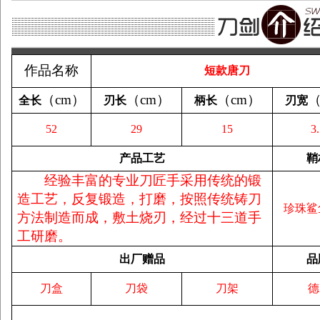
作品名称
短款唐刀
（
cm
）
（
cm
）
（
cm
）
全长
刃长
柄长
刃宽
52
29
15
3
产品工艺
鞘
经验丰富的专业刀匠手采用传统的锻
造工艺，反复锻造，打磨，按照传统铸刀
珍珠鲨
方法制造而成，敷土烧刃，经过十三道手
工研磨。
出厂赠品
品
刀盒
刀袋
刀架
德