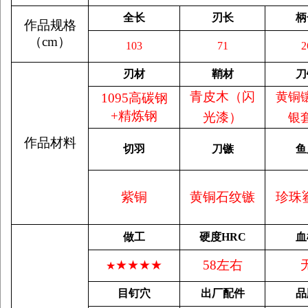
全长
刃长
柄
作品规格
（
cm
）
103
71
2
刃材
鞘材
刀
青皮木（闪
黄铜
1095高碳钢
+精炼钢
光漆）
银
作品材料
切羽
刀镞
鱼
紫铜
黄铜石纹镞
珍珠
做工
硬度
HRC
血
★★★★
58左右
★
目钉穴
出厂配件
品