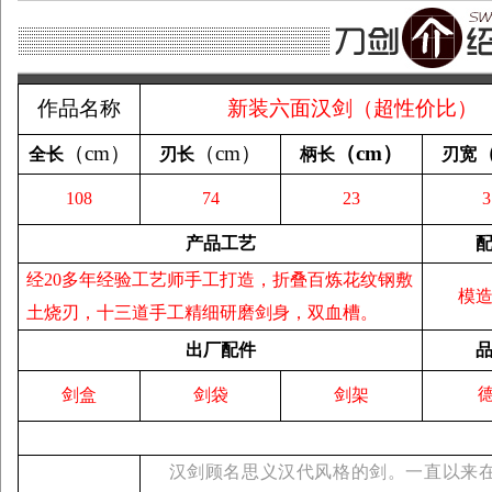
作品名称
新装六面汉剑（超性价比）
（
cm
）
（
cm
）
（
cm
）
全长
刃长
柄长
刃宽
108
74
23
3
产品工艺
经20多年经验工艺师手工打造，折叠百炼花纹钢敷
模
土烧刃，十三道手工精细研磨剑身，双血槽。
出厂配件
剑盒
剑袋
剑架
汉剑顾名思义汉代风格的剑。一直以来在