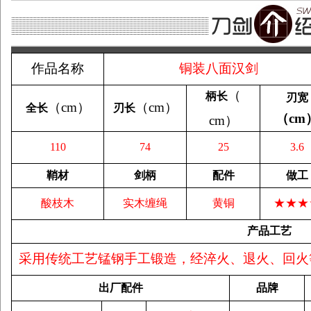
作品名称
铜装八面汉剑
（
柄长
刃宽
（
cm
）
（
cm
）
全长
刃长
（
cm
cm
）
110
74
25
3.6
鞘材
剑柄
配件
做工
★★★
酸枝木
实木缠绳
黄铜
产品工艺
采用传统工艺锰钢手工锻造，经淬火、退火、回火
出厂配件
品牌