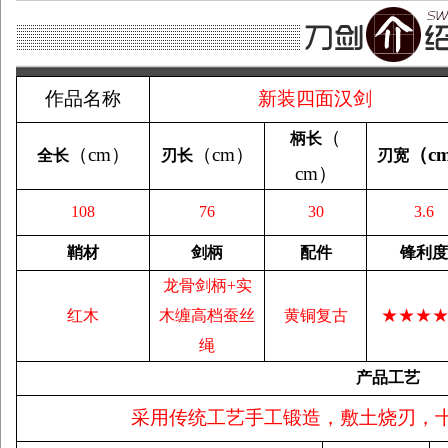
作品名称
新装四面汉剑
（
柄长
（
cm
）
（
cm
）
（
c
全长
刃长
刃宽
cm
）
108
76
30
3.6
鞘材
剑柄
配件
锋利度
龙骨剑柄+实
★★★
红木
木缠高档蚕丝
黄铜复古
绳
产品工艺
采用传统工艺手工锻造，敷土烧刃，