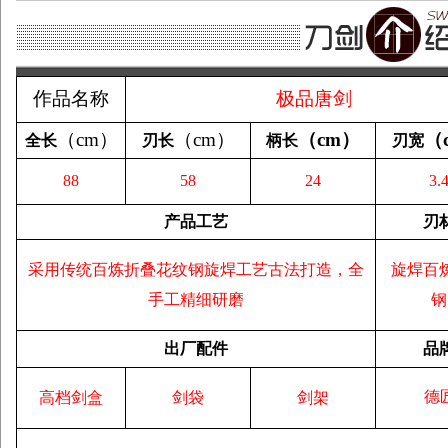
作品名称
极品唐剑
（
cm
）
（
cm
）
（
cm
）
（
全长
刃长
柄长
刃宽
88
58
24
3.
产品工艺
刃
采用传统百炼折叠花纹钢旋焊工艺古法打造，全
旋焊百
手工精细研磨
钢
出厂配件
品
德
高档剑盒
剑袋
剑架