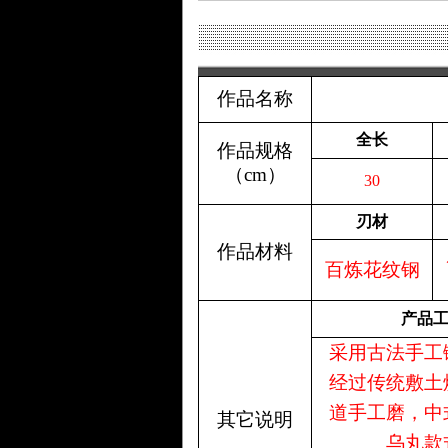
作品名称
全长
作品规格
（
cm
）
30
刃材
作品材料
百炼花纹钢
产品
采用古法手工
经过传统敷土
道手工磨，中
其它说明
乌丸款