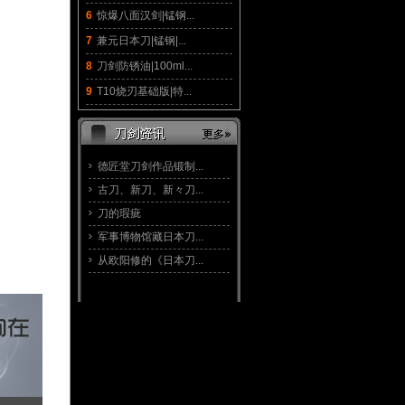
6
惊爆八面汉剑|锰钢...
7
兼元日本刀|锰钢|...
8
刀剑防锈油|100ml...
9
T10烧刃基础版|特...
德匠堂刀剑作品锻制...
古刀、新刀、新々刀...
刀的瑕疵
军事博物馆藏日本刀...
从欧阳修的《日本刀...