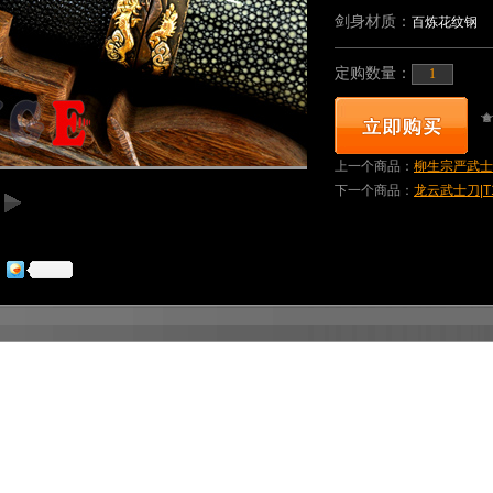
剑身材质：
百炼花纹钢
定购数量：
上一个商品：
柳生宗严武士刀|
下一个商品：
龙云武士刀|T1