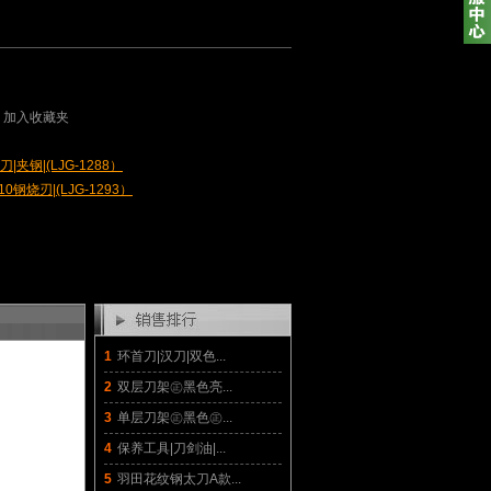
加入收藏夹
夹钢|(LJG-1288）
0钢烧刃|(LJG-1293）
1
环首刀|汉刀|双色...
2
双层刀架㊣黑色亮...
3
单层刀架㊣黑色㊣...
4
保养工具|刀剑油|...
5
羽田花纹钢太刀A款...