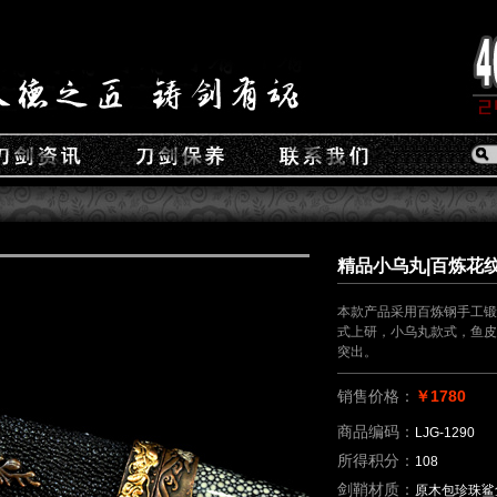
精品小乌丸|百炼花纹钢
本款产品采用百炼钢手工锻
式上研，小乌丸款式，鱼皮
突出。
销售价格：
￥1780
商品编码：
LJG-1290
所得积分：
108
剑鞘材质：
原木包珍珠鲨