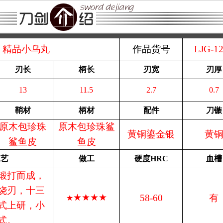
精品小乌丸
作品货号
LJG-1
刃长
柄长
刃宽
刃厚
13
11.5
2.7
0.7
鞘材
柄材
配件
刀镞
原木包珍珠
原木包珍珠鲨
黄铜鎏金银
黄
鲨鱼皮
鱼皮
工艺
做工
硬度
HRC
血槽
锻打而成，
烧刃，十三
★★★★
58-60
有
★
式上研，小
式。