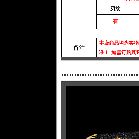
刃纹
有
本店商品均为实物
备注
准！
如需订购其