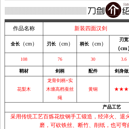
作品名称
新装四面汉剑
刃宽
（
cm
）
（
cm
）
（
cm
）
全长
刃长
柄长
（
cm
108
76
30
3.6
鞘材
剑柄
配件
剑身做
龙骨剑柄+实
★★★
花梨木
木缠高档蚕丝
黄铜
绳
产品工艺
采用传统工艺百炼花纹钢手工锻造，经淬火、退
磨，可砍铁丝、断竹、削纸，也可弯曲