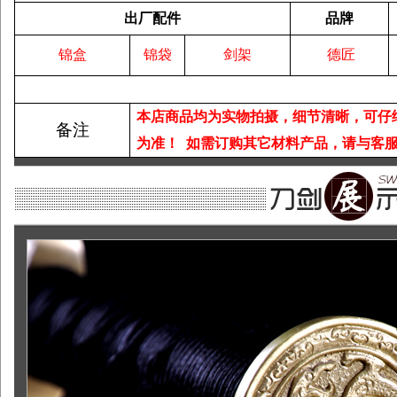
出厂配件
品牌
锦盒
锦袋
剑架
德匠
本店商品均为实物拍摄，细节清晰，可仔
备注
为准！
如需订购其它材料产品，请与客