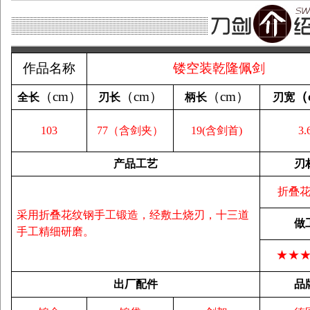
作品名称
镂空装乾隆佩剑
（
cm
）
（
cm
）
（
cm
）
（
全长
刃长
柄长
刃宽
103
77（含剑夹）
19(含剑首)
3.
产品工艺
刃
折叠
采用折叠花纹钢手工锻造，经敷土烧刃，十三道
做
手工精细研磨。
★★
出厂配件
品