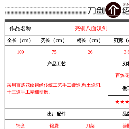
作品名称
亮铜八面汉剑
（
cm
）
（
cm
）
（
cm
）
（
全长
刃长
柄长
刃宽
109
75
26
3.
产品工艺
刃
百炼
采用百炼花纹钢经传统工艺手工锻造,敷土烧刃,
做
十三道手工精细研磨。
★★
出厂配件
品
锦盒
锦袋
刀架
德