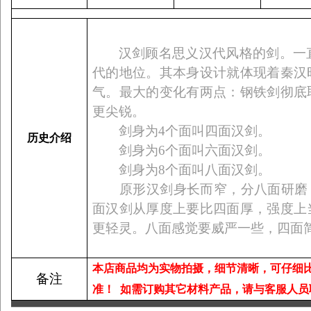
汉剑顾名思义汉代风格的剑。一
代的地位。其本身设计就体现着秦汉
气。最大的变化有两点：钢铁剑彻底
更尖锐。
剑身为
4
个面叫四面汉剑。
历史介绍
剑身为
6
个面叫六面汉剑。
剑身为
8
个面叫八面汉剑。
原形汉剑身长而窄，分八面研磨，
面汉剑从厚度上要比四面厚，强度上
更轻灵。八面感觉要威严一些，四面
本店商品均为实物拍摄，细节清晰，可仔细
备注
准！
如需订购其它材料产品，请与客服人员