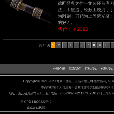
德匠经典之作—龙装环首唐刀
法手工锻造，经敷土烧刃，手
为雕刻；刀鞘为上等紫光檀；
的好刀。
售价：￥2380
共 13 页
1
2
3
4
5
6
7
8
9
10
公司介绍
|
联系我们
|
订购须知
|
代理须知
Copyright © 2021-2023 龙泉市德匠工艺品有限公司 版权所有, All Rig
本商城顾客个人信息将不会被泄露给其他任何机构和
地址：浙江省龙泉市回归工程 | 电话：400-000-6782 13735919193 | 工作时间
浙ICP备14002322号-2
企业营业执照