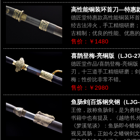
高性能铜装环首刀—特惠款（
德匠堂特惠款高性能铜装环首
经古法淬火，手工精细研磨；
古精制；优良的性能、优惠的
售价：￥1480
喜鹊登梅-亮铜版（LJG-27
德匠堂作品/喜鹊登梅-亮铜
刃，十三道手工精细研磨；剑
梅；性价比非常不错。
售价：￥2980
鱼肠剑|百炼钢夹钢（LJG-
王僚，故称鱼肠剑，是为勇绝
书籍中也有提及，《越绝书.
《梦溪笔谈》：鱼肠即今蟠钢
视见其肠，正如今之蟠钢剑文