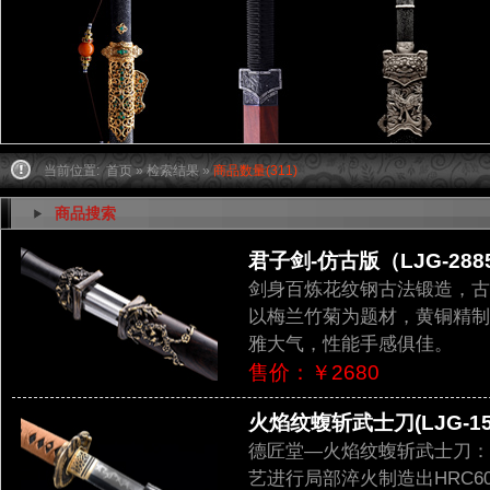
当前位置:
首页
»
检索结果
»
商品数量(311)
商品搜索
君子剑-仿古版（LJG-288
剑身百炼花纹钢古法锻造，古
以梅兰竹菊为题材，黄铜精制
雅大气，性能手感俱佳。
售价：￥2680
火焰纹蝮斩武士刀(LJG-15
德匠堂—火焰纹蝮斩武士刀：
艺进行局部淬火制造出HRC6