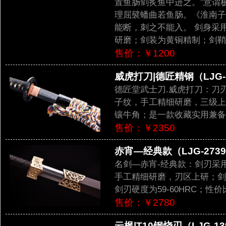
置鱼肠剑炙鱼中进之。”意谓
理屈襞蟠曲若鱼肠。《淮南子
能断，刺之不能入。 剑身采
研磨；剑装为黄铜精制；剑鞘
售价：￥1200
威虎打刀|德匠精钢（LJG-
德匠堂武士刀.威虎打刀：刀
子纹，手工精细研磨，三级上
镶牛角；是一款收藏实用兼备
售价：￥2350
赤宵―经典款（LJG-273
名剑—赤宵-经典款：剑刃采
手工精细研磨，刃区上研；剑
剑刃硬度为59-60HRC；性
售价：￥2780
云枫|T10钢烧刃（LJG-13