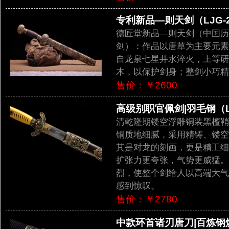
专利新品—则天剑（LJG-2
德匠堂新品—则天剑（中国历
剑）：作品以唐草为主要元素
自龙泉七星井水淬火，上等研
木，以保护剑身；整剑小巧精
售价：￥2600
高级别职官佩剑|羽毛钢（LJ
清乾隆期镂空浮雕铜装黑檀鞘
铜质地细腻，采用精铸、镂空
其是对龙的刻画，更是精工细
扩张力更夸张，气势更威猛。
烈，使整个剑给人以高端大气
感到惊叹。
售价：￥2780
中款环首诸刃唐刀|百炼钢烧刃