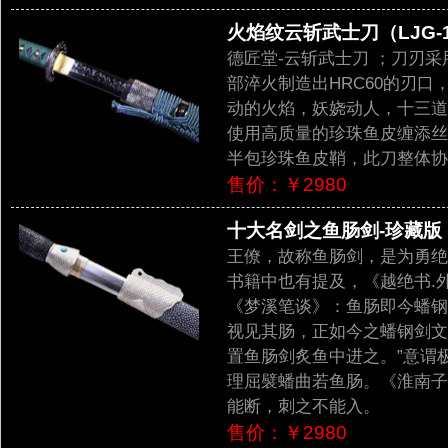
火焰纹云斩武士刀（LJG-1
德匠堂-云斩武士刀 ；刀刃采
部淬火制造出HRC60的刃口
动的火焰，妖娆动人，十三道
使用高质量的珍珠鱼皮缠添丝
半包珍珠鱼皮鞘，此刀整体协
售价：￥2980
十大名剑之鱼肠剑-珍藏版（L
王僚，故称鱼肠剑，是为勇绝
书籍中也有提及，《越绝书.
《梦溪笔谈》：鱼肠即今蟠钢
视见其肠，正如今之蟠钢剑文
置鱼肠剑炙鱼中进之。”意谓
理屈襞蟠曲若鱼肠。《淮南子
能断，刺之不能入。
售价：￥2980