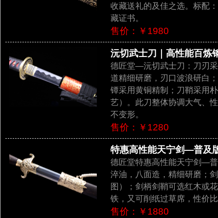
收藏送礼的及佳之选。标配：
藏证书。
售价：￥1980
沅切武士刀｜高性能百炼钢（
德匠堂—沅切武士刀：刀刃采
道精细研磨，刃口波浪研白；
镡采用黄铜精制；刀鞘采用朴
艺）。此刀整体协调大气、性
不变形。
售价：￥1280
特惠高性能天宁剑—普及版（
德匠堂特惠高性能天宁剑—普
淬油，八面造，精细研磨；剑
图）；剑柄剑鞘可选红木或花
铁，又可削纸过草席，性价比
售价：￥1880