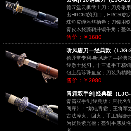
德匠堂云枫武士刀：刀身采用
出HRC60的刃口，HRC5
珠鱼皮缠添丝柄卷；刀镡用铁
青皮木烧藤鞘并镶牛角；整体
售价：￥1680
听风唐刀—经典款（LJG-3
德匠堂专利-听风唐刀—经典
经敷土烧刃，十三道手工精细
包上品珍珠鱼皮；刀装为精雕
售价：￥2980
青霜双手剑|经典版（LJG-
青霜双手剑|经典版：唐代名
阁序》：“紫电青霜，王将军
古法淬火、回火，手工精细研
为优质紫光檀；整剑手感及性
者。