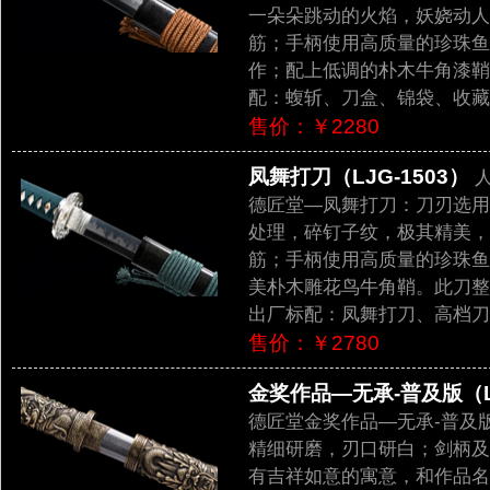
一朵朵跳动的火焰，妖娆动人
筋；手柄使用高质量的珍珠鱼
作；配上低调的朴木牛角漆鞘
配：蝮斩、刀盒、锦袋、收藏
售价：￥2280
凤舞打刀（LJG-1503）
人
德匠堂—凤舞打刀：刀刃选用
处理，碎钉子纹，极其精美，
筋；手柄使用高质量的珍珠鱼
美朴木雕花鸟牛角鞘。此刀整
出厂标配：凤舞打刀、高档刀
售价：￥2780
金奖作品—无承-普及版（LJ
德匠堂金奖作品—无承-普及
精细研磨，刃口研白；剑柄及
有吉祥如意的寓意，和作品名