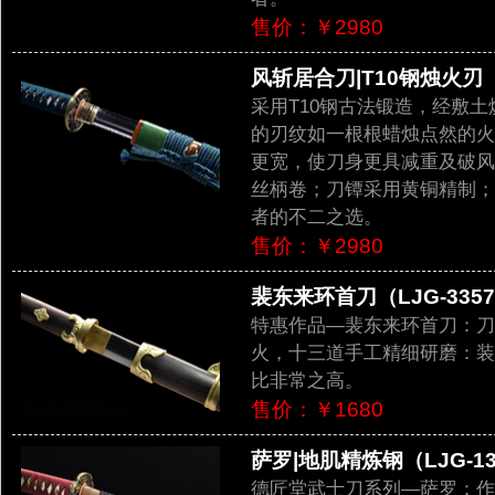
售价：￥2980
风斩居合刀|T10钢烛火刃（L
采用T10钢古法锻造，经敷
的刃纹如一根根蜡烛点然的火
更宽，使刀身更具减重及破风
丝柄卷；刀镡采用黄铜精制；
者的不二之选。
售价：￥2980
裴东来环首刀（LJG-335
特惠作品—裴东来环首刀：刀
火，十三道手工精细研磨：装
比非常之高。
售价：￥1680
萨罗|地肌精炼钢（LJG-13
德匠堂武士刀系列—萨罗：作品全