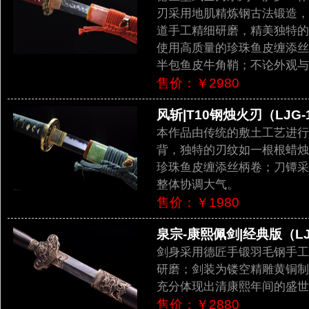
刃采用地肌精炼钢古法锻造，
道手工精细研磨，精美独特的
使用高质量的珍珠鱼皮缠添丝
半包鱼皮牛角鞘；不论外观与
售价：￥2980
风斩|T10钢烛火刃（LJG-
本作品由传统的敷土工艺进行局
背，独特的刃纹如一根根蜡烛
珍珠鱼皮缠添丝柄卷；刀镡采
整体协调大气。
售价：￥1980
泉宗-康熙佩剑|经典版（LJG
剑身采用德匠手锻羽毛钢手工
研磨；剑装为镂空精雕黄铜制
充分体现出清康熙年间的盛世
售价：￥2880