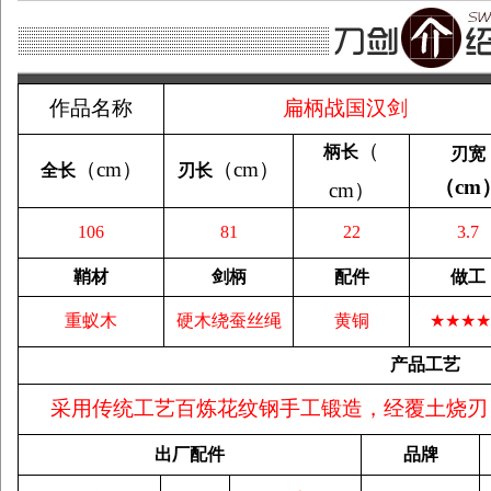
作品名称
扁柄战国汉剑
（
柄长
刃宽
（
cm
）
（
cm
）
全长
刃长
（
cm
cm
）
106
81
22
3.7
鞘材
剑柄
配件
做工
重蚁木
硬木绕蚕丝绳
黄铜
★★★★
产品工艺
采用传统工艺百炼花纹钢手工锻造，经覆土烧刃
出厂配件
品牌