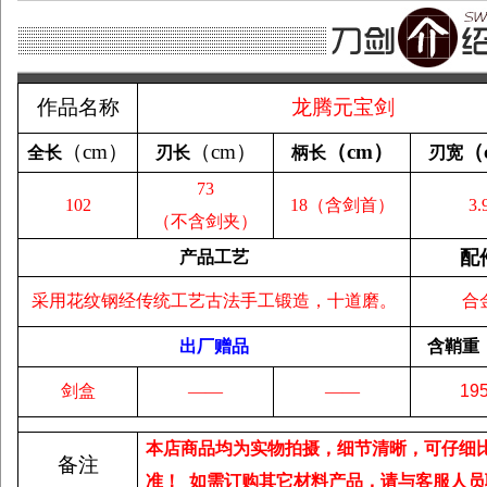
作品名称
龙腾元宝剑
（
cm
）
（
cm
）
（
cm
）
（
全长
刃长
柄长
刃宽
73
102
18
（含剑首）
3.
（不含剑夹）
配
产品工艺
采用花纹钢经传统工艺古法手工锻造，十道磨。
合
出厂赠品
含鞘重
剑盒
——
——
19
本店商品均为实物拍摄，细节清晰，可仔细
备注
准！
如需订购其它材料产品，请与客服人员