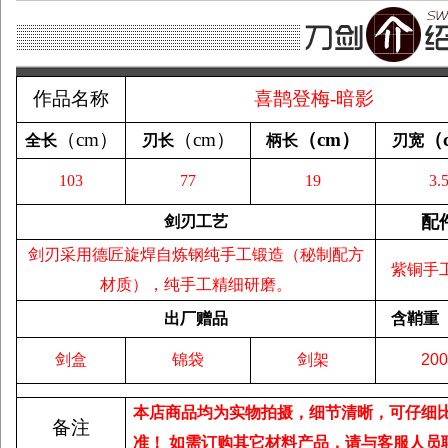
作品名称
喜鹊登梅-暗影
（
cm
）
（
cm
）
（
cm
）
（
全长
刃长
柄长
刃宽
103
77
19
3.
配
剑刃工艺
剑刃采用德匠旋焊自炼钢纯手工锻造（秘制配方
紫铜手
材质），纯手工精细研磨。
出厂赠品
含鞘重
剑盒
锦袋
剑架
200
本店商品均为实物拍摄，细节清晰，可仔细
备注
准！
如需订购其它材料产品，请与客服人员