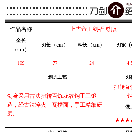
作品名称
上古帝王剑-品尊版
全长
（
cm
）
（
cm
）
（
刃长
柄长
刃宽
（
cm
）
109
77
24
4.
剑刃工艺
刃
扭转百
剑身采用古法扭转百炼花纹钢手工锻
造，经古法淬火，瓦楞面，手工精细研
做
磨。
★★★