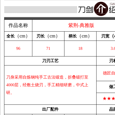
作品名称
紫荆-典雅版
（
cm
）
（
cm
）
（
cm
）
（
全长
刃长
柄长
刃宽
96
71
18
3.
刀刃工艺
刃
德匠
刀身采用自炼钢纯手工古法锻造，折叠锻打至
4000层，经敷土烧刃，手工精细研磨，中式上
做
研。
★★
出厂配件
品