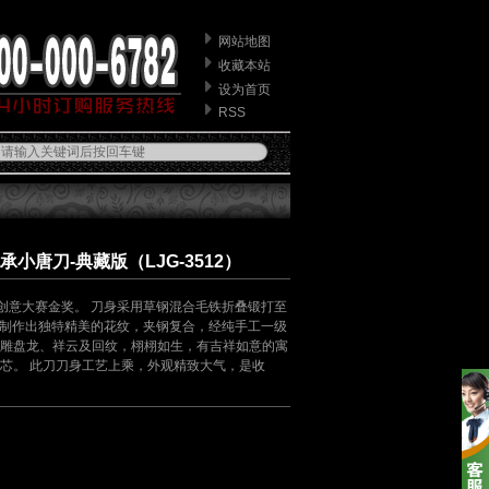
网站地图
收藏本站
设为首页
RSS
小唐刀-典藏版（LJG-3512）
化创意大赛金奖。 刀身采用草钢混合毛铁折叠锻打至
炼钢制作出独特精美的花纹，夹钢复合，经纯手工一级
雕盘龙、祥云及回纹，栩栩如生，有吉祥如意的寓
芯。 此刀刀身工艺上乘，外观精致大气，是收