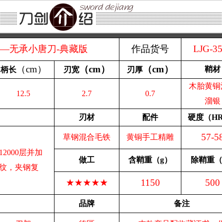
—无承小唐刀-典藏版
作品货号
LJG-3
（
cm
）
（
cm
）
（
cm
）
鞘材
柄长
刃宽
刃厚
木胎黄铜
12.5
2.7
0.7
溜银
刃材
配件
硬度（
H
57-5
草钢混合毛铁
黄铜手工精雕
2000层并加
做工
含鞘重
（
g
）
除鞘重
纹，夹钢复
★★★★★
1150
500
品牌
备注