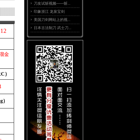
刀友试斩视频——斩...
印象浙江 龙泉宝剑
美国刀剑网站上的视...
日本古法制刀 武士刀...
512
溜金
RC
）
8
（
g
）