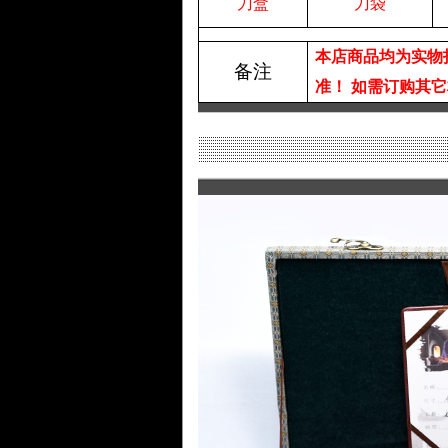
刀盒
刀袋
本店商品均为实物
备注
准！
如需订购其它