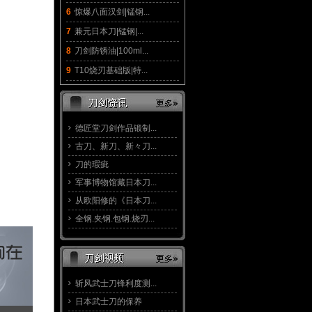
6
惊爆八面汉剑|锰钢...
7
兼元日本刀|锰钢|...
8
刀剑防锈油|100ml...
9
T10烧刃基础版|特...
德匠堂刀剑作品锻制...
古刀、新刀、新々刀...
刀的瑕疵
军事博物馆藏日本刀...
从欧阳修的《日本刀...
全钢.夹钢.包钢.烧刃...
斩风武士刀锋利度测...
日本武士刀的保养