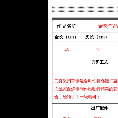
作品名称
金奖作品
（
cm
）
（
cm
）
全长
刃长
45
28
刀刃工艺
刀身采用草钢混合毛铁折叠锻打至1
入独家自炼钢制作出独特精美的花
合，经纯手工一级精研；
出厂配件