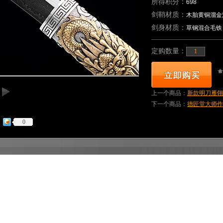
所得积分：
698
剑鞘材质：
木胎黄铜溜金
剑身材质：
草钢混合毛铁
定购数量：
上一个商品：
新款明刀雁翎刀
下一个商品：
德匠堂大师作雁
0