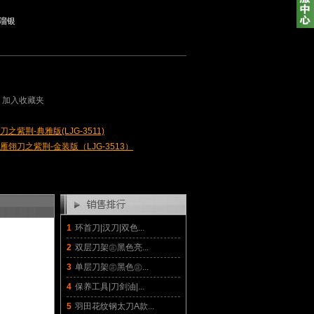
溜银
加入收藏夹
之紫荆-典雅版(LJG-3511)
翎刀之紫荆-金装版（LJG-3513）
1
环首刀|汉刀|双色...
2
双层刀架㊣黑色亮...
3
单层刀架㊣黑色㊣...
4
保养工具|刀剑油|...
5
羽田花纹钢太刀A款...