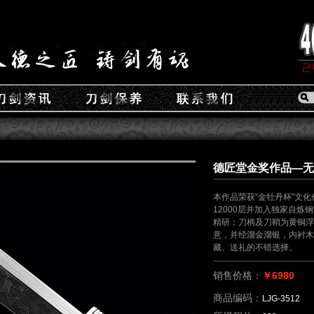
德匠堂金奖作品—无承
本作品荣获“金牡丹杯”文
12000层并加入独家自
精研；刀柄及刀鞘为黄铜浮
意，并经溜金溜银，内衬木
藏、送礼的不错选择。
销售价格：
￥6980
商品编码：
LJG-3512