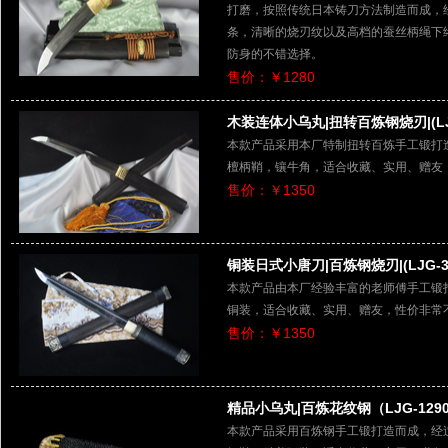
打磨，按照传统日本铸刀方法制造而成，
条，清晰的烧刃纹以及高档的蚕丝柄绳下
防身的不错选择。
售价：￥1280
木装连体小乌丸|扭转百炼钢烧刃|(LJG
本款产品采用本厂特制扭转百炼手工锻打
檀柄鞘，镶牛角，适合收藏、实用、赠友
售价：￥1350
铜装日式小唐刀|百炼钢烧刃|(LJG-31
本款产品由本厂经验丰富的老师傅手工锻
铜装，适合收藏、实用、赠友，性价非常
售价：￥1350
精品小乌丸|百炼花纹钢（LJG-129
本款产品采用百炼钢手工锻打造而成，经