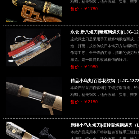
柄鞘，精美铜装，适合收藏、实用、赠友
售价：￥1780
永仓 新八短刀|精炼钢烧刃|(LJG-123
这款武士刀是采用手工精炼钢锻造而成。
造，打磨，按照传统日本铸刀方法精制而
作等工序。全开锋的刀条，清晰的烧刃纹
感觉。是一款特具收藏价值的好刀。
售价：￥1980
精品小乌丸|百炼花纹钢（LJG-137
本款产品采用百炼钢手工锻打造而成，经
柄鞘，精美铜装，适合收藏、实用、赠友
售价：￥2180
康继小乌丸短刀|扭转百炼钢烧刃（LJ
本款产品采用本厂特制扭转百炼手工锻打