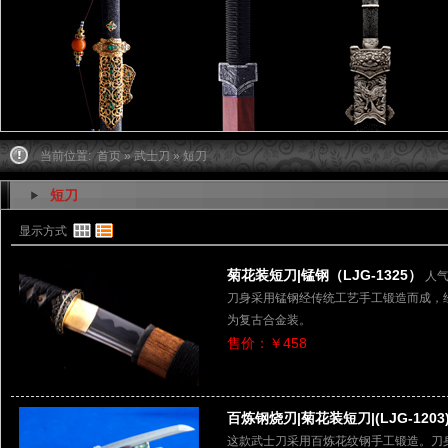
当前位置:
首页
»
武士刀
» 短刀
短刀
显示方式
菊花装短刀|锰钢（LJG-1325）
人气
刀身采用锰钢经传统工艺手工锻造而成，
为复古合金装。
售价：￥458
百炼钢烧刃|菊花装短刀|(LJG-1203
这款武士刀采用百炼花纹钢手工锻造。刀