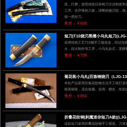
造，打磨，按照传统日本铸刀方法制造而
工序。全开锋的刀条，清晰的烧刃纹，使
值一把好刀。
售价：￥600
短刀|T10烧刃黑檀小乌丸短刀(LJG-1
采用传统工艺T10钢手工锻造造，经过传
火，回火制作等工序，小乌丸款式，黑檀
售价：￥735
菊花装小乌丸|百炼钢烧刃（LJG-13
本款产品采用百炼花纹钢古法手工锻打造
精美铜装，适合收藏、实用、赠友，性价
售价：￥850
折叠花纹钢|刹魔迷你短刀A款|(LJG-1
这款短刀采用折叠花纹钢手工锻造。刀身