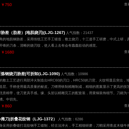
￥750
查
胁差（肋差）|地肌烧刃|(LJG-1267)
人气指数：21437
典的地肌钢胁差，采用传统工艺手工锻造，敷土烧刃，十三道手工研磨，中式上研，
开锋的刀条，清晰的烧刃纹，使人看上去有会有蠢蠢欲动的感觉。
￥1680
查
炼钢烧刃胁差|可折卸(LJG-1090)
人气指数：10986
的敷土工艺进行局部淬火制造出HRC60的刃口，HRC50的刀背。火纹明显且突出，
造层。手柄使用最高质量的鲛皮。刀镡用铁制精雕制成，精细的图案显示了更高的技
优质棉带，使刀更具手感。缘、头皆以精雕完工的配套装，用黄铜装饰细节。刀鎺为
槽。中切先。
￥860
查
雍刀|折叠花纹钢（LJG-1372）
人气指数：6286
身采用折叠锻打花纹钢手工锻制，经古法淬火，手工精细研磨；刀鞘采用青皮木镶牛