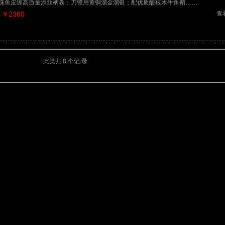
珠鱼皮缠高质量添丝柄卷；刀镡用黄铜溜金溜银；配优质酸枝木牛角鞘……
￥2380
查
此类共 8 个记 录