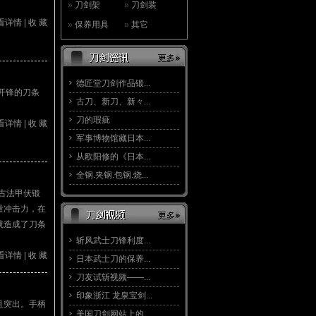
»
刀剑架
»
刀剑装
看详情
|
收 藏
»
保养用具
»
其它
德匠堂刀剑作品锻...
开锋的刀条
古刀、新刀、新々...
刀的瑕疵
看详情
|
收 藏
军事博物馆藏日本...
从欧阳修的《日本...
全钢.夹钢.包钢.烧...
古法甲伏锻
量冲击力，在
就造成了刀条
斩风武士刀锋利度...
看详情
|
收 藏
日本武士刀的保养...
刀友试斩视频——...
印象浙江 龙泉宝剑...
且突出。手柄
美国刀剑网站上的...