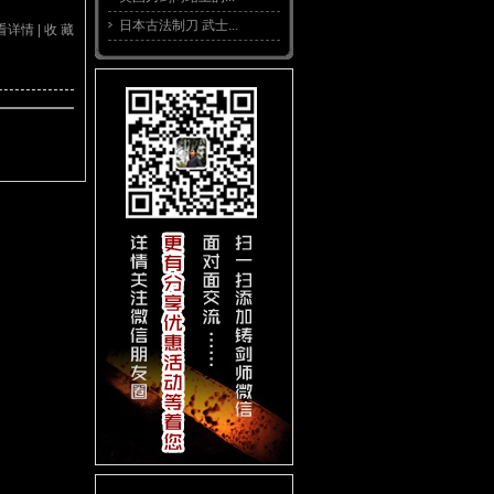
日本古法制刀 武士...
看详情
|
收 藏