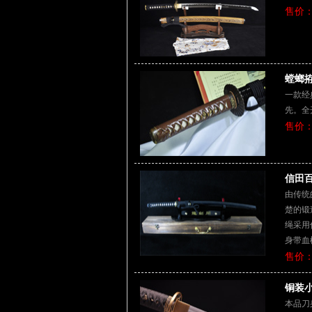
售价：
螳螂拵
一款经
先。全
售价：
信田百
由传统
楚的锻
绳采用
身带血
售价：
铜装小
本品刀