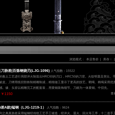
浏览模式：
本店售价
|
库存 ↑
|
刀胁差|百炼钢烧刃(LJG-1096)
人气指数：15522
的敷土工艺进行局部淬火制造出HRC60的刃口，HRC50的刀背。火纹明显且突出。
鲛皮。刀镡用线切割铁制精雕制成，精细做工显示了更高的技艺。鞘绳、柄绳采用优
感。缘、头皆以精雕完工的配套装，用黄铜装饰细节。刀鎺为一体黄铜。中切先。
￥1150
查
差A款|锰钢（LJG-1219-1）
人气指数：9624
列之典真胁差采用锰钢经传统工艺手工锻造，经淬火、退火、回火等工序，十二道手