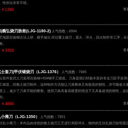
。性价比非常不错。
￥1380
查
|義弘烧刃胁差(LJG-1180-2)
人气指数：8994
艺地肌百炼钢古法上研，横手做出.经过覆土烧刃，退火，淬火，回火制作等工序，全
晰。
￥3350
查
士套刀|甲伏锻烧刃（LJG-1376）
人气指数：7985
云双件套武士刀采用百炼钢+45#钢手工锻造。刀身是我们经验丰富的专业刀匠手采用
工锻造，经敷土烧刃制作，这种制作方式能让刀身整体又有较高的韧性，并可吸收大
度上，减少了刀条可能的断裂。使得刀条具备高硬度的情况下又具备超强的韧性，这
利。
￥4880
查
小雍刀（LJG-1350）
人气指数：7951
目乱小雍刀：本作品由传统的敷土烧刃工艺进行局部淬火，独特的互目乱烧刃纹明显