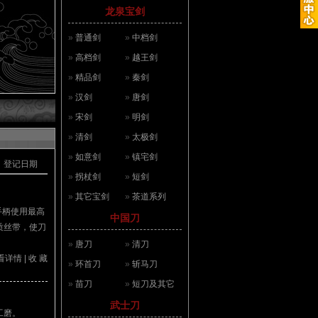
龙泉宝剑
»
普通剑
»
中档剑
»
高档剑
»
越王剑
»
精品剑
»
秦剑
»
汉剑
»
唐剑
»
宋剑
»
明剑
»
清剑
»
太极剑
»
如意剑
»
镇宅剑
登记日期
»
拐杖剑
»
短剑
»
其它宝剑
»
茶道系列
手柄使用最高
中国刀
质丝带，使刀
»
唐刀
»
清刀
看详情
|
收 藏
»
环首刀
»
斩马刀
»
苗刀
»
短刀及其它
武士刀
工磨。