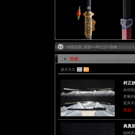
当前位置:
首页
»
武士刀
» 协差
协差
显示方式
村正妖
由传统
质量的
更具手
售价：
典真胁
锰钢系