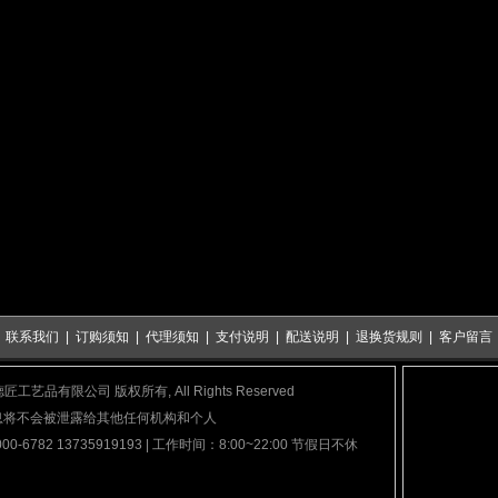
|
联系我们
|
订购须知
|
代理须知
|
支付说明
|
配送说明
|
退换货规则
|
客户留言
泉市德匠工艺品有限公司 版权所有, All Rights Reserved
息将不会被泄露给其他任何机构和个人
782 13735919193 | 工作时间：8:00~22:00 节假日不休