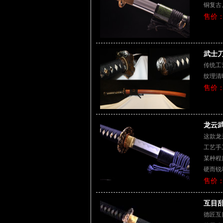
铜复古
售价：
武士刀
传统工
纹理清
售价：
龙云武
这款龙
工艺手
某种程
硬而锐
售价：
互目乱
德匠互