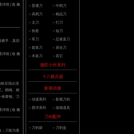
看详情
|
收 藏
»
普通刀
»
中档刀
»
高档刀
»
精品刀
»
太刀
»
打刀
»
协差
»
短刀
»
军刀
»
忍者直刀
真横手，真切
»
套装刀
»
居合刀
看详情
|
收 藏
»
木装刀
»
其它
德匠小作系列
十八般兵器
地铁呈现出清
影视动漫
艺。鞘绳、柄
一体黄铜。刀
»
动漫系列
»
影视刀剑
»
西洋系列
»
游戏道具
看详情
|
收 藏
刀剑配件
»
刀剑袋
»
刀剑盒
角；刀装为黄