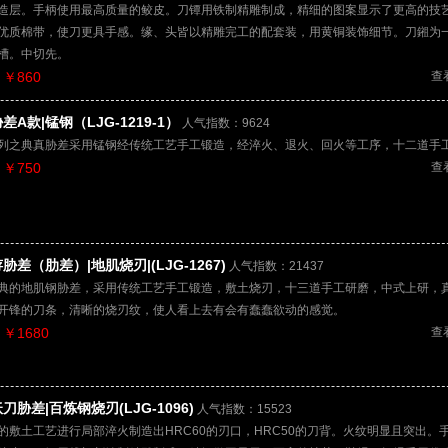
造层。手柄使用最高质量的鲛皮。刀镡用铁制精雕制成，精细的图案显示了更高的技
优质棉带，使刀更具手感。缘、头皆以精雕完工的配套装，用黄铜装饰细节。刀鎺为
槽。中切先。
￥860
查
差A款|锰钢（LJG-1219-1）
人气指数：9624
列之典真胁差采用锰钢经传统工艺手工锻造，经淬火、退火、回火等工序，十二道手
￥750
查
胁差（肋差）|地肌烧刃|(LJG-1267)
人气指数：21437
典的地肌钢胁差，采用传统工艺手工锻造，敷土烧刃，十三道手工研磨，中式上研，
开锋的刀条，清晰的烧刃纹，使人看上去有会有蠢蠢欲动的感觉。
￥1680
查
刀胁差|百炼钢烧刃(LJG-1096)
人气指数：15523
的敷土工艺进行局部淬火制造出HRC60的刃口，HRC50的刀背。火纹明显且突出。