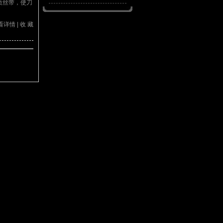
质丝带，使刀
日本古法制刀 武士...
看详情
|
收 藏