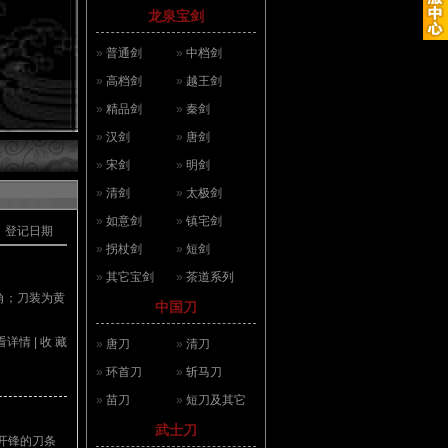
龙泉宝剑
»
普通剑
»
中档剑
»
高档剑
»
越王剑
»
精品剑
»
秦剑
»
汉剑
»
唐剑
»
宋剑
»
明剑
»
清剑
»
太极剑
»
如意剑
»
镇宅剑
登记日期
»
拐杖剑
»
短剑
»
其它宝剑
»
茶道系列
角；刀装为黄
中国刀
看详情
|
收 藏
»
唐刀
»
清刀
»
环首刀
»
斩马刀
»
苗刀
»
短刀及其它
武士刀
开锋的刀条