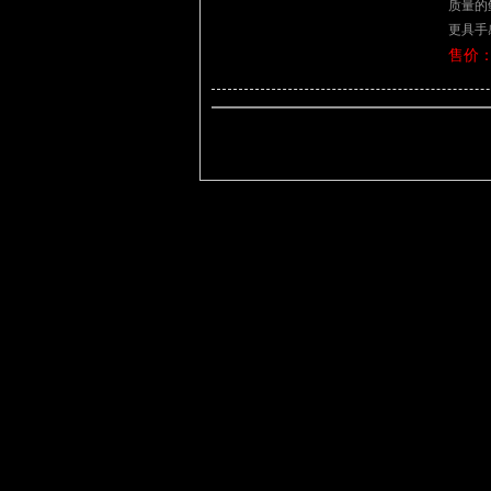
质量的
更具手
售价：