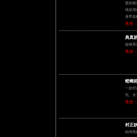
楚的锻
绳采用
身带血
售价：
典真胁
锰钢系
售价：
螳螂拵
一款经
先。全
售价：
村正妖
由传统