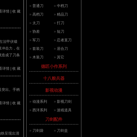
»
普通刀
»
中档刀
看详情
|
收 藏
»
高档刀
»
精品刀
»
太刀
»
打刀
»
协差
»
短刀
»
军刀
»
忍者直刀
古法甲伏锻
量冲击力，在
»
套装刀
»
居合刀
就造成了刀条
»
木装刀
»
其它
德匠小作系列
看详情
|
收 藏
十八般兵器
且突出。手柄
影视动漫
»
动漫系列
»
影视刀剑
看详情
|
收 藏
»
西洋系列
»
游戏道具
刀剑配件
»
刀剑袋
»
刀剑盒
地铁呈现出清