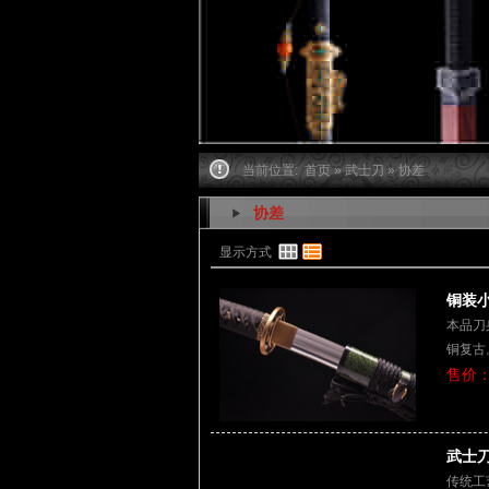
当前位置:
首页
»
武士刀
» 协差
协差
显示方式
铜装小
本品刀
铜复古
售价：
武士刀
传统工