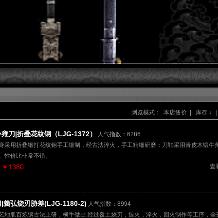
浏览模式：
本店售价
|
库存 ↓
|
雍刀|折叠花纹钢（LJG-1372）
人气指数：6286
身采用折叠锻打花纹钢手工锻制，经古法淬火，手工精细研磨；刀鞘采用青皮木镶牛
。性价比非常不错。
￥1380
查
|義弘烧刃胁差(LJG-1180-2)
人气指数：8994
艺地肌百炼钢古法上研，横手做出.经过覆土烧刃，退火，淬火，回火制作等工序，全