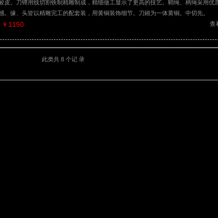
鲛皮。刀镡用线切割铁制精雕制成，精细做工显示了更高的技艺。鞘绳、柄绳采用优
感。缘、头皆以精雕完工的配套装，用黄铜装饰细节。刀鎺为一体黄铜。中切先。
￥1150
查
此类共 8 个记 录