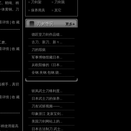
»
刀剑架
»
刀剑装
艺。鞘绳、柄
一体黄铜。刀
»
保养用具
»
其它
看详情
|
收 藏
德匠堂刀剑作品锻...
古刀、新刀、新々...
工磨。
看详情
|
收 藏
刀的瑕疵
军事博物馆藏日本...
从欧阳修的《日本...
全钢.夹钢.包钢.烧...
真横手，真切
看详情
|
收 藏
斩风武士刀锋利度...
日本武士刀的保养...
刀友试斩视频——...
印象浙江 龙泉宝剑...
手柄使用最高
美国刀剑网站上的...