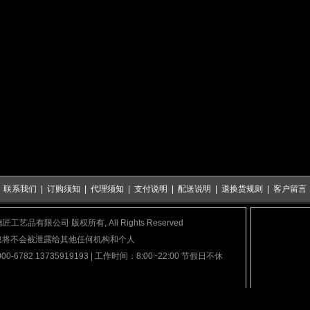
|
联系我们
|
订购须知
|
代理须知
|
支付说明
|
配送说明
|
退换货规则
|
客户留言
泉市德匠工艺品有限公司 版权所有, All Rights Reserved
息将不会被泄露给其他任何机构和个人
782 13735919193 | 工作时间：8:00~22:00 节假日不休