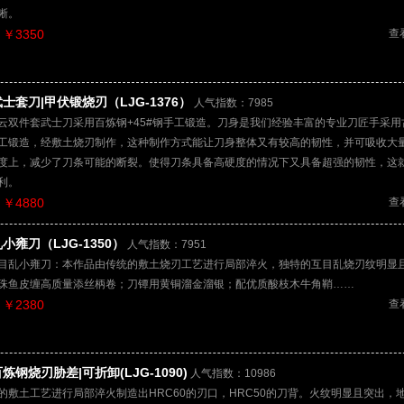
晰。
￥3350
查
士套刀|甲伏锻烧刃（LJG-1376）
人气指数：7985
云双件套武士刀采用百炼钢+45#钢手工锻造。刀身是我们经验丰富的专业刀匠手采用
工锻造，经敷土烧刃制作，这种制作方式能让刀身整体又有较高的韧性，并可吸收大
度上，减少了刀条可能的断裂。使得刀条具备高硬度的情况下又具备超强的韧性，这
利。
￥4880
查
小雍刀（LJG-1350）
人气指数：7951
目乱小雍刀：本作品由传统的敷土烧刃工艺进行局部淬火，独特的互目乱烧刃纹明显
珠鱼皮缠高质量添丝柄卷；刀镡用黄铜溜金溜银；配优质酸枝木牛角鞘……
￥2380
查
炼钢烧刃胁差|可折卸(LJG-1090)
人气指数：10986
的敷土工艺进行局部淬火制造出HRC60的刃口，HRC50的刀背。火纹明显且突出，