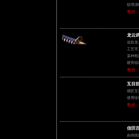
纹理清
售价：
龙云武
这款龙
工艺手
某种程
硬而锐
售价：
互目乱
德匠互
使用珍
售价：
信田百
由传统