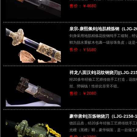
售价：￥4680
泉宗-康熙佩剑|地肌精炼钢（LJG-2
剑身采用地肌精炼花纹钢纯手工锻制，经
鞘为脱水重蚁木包裹一级珍珠鱼皮；这是
售价：￥5580
祥龙八面汉剑|花纹钢烧刃|(LJG-215
经20多年经验工艺师传统手工打造，花
丝、劈铜钱！性价比非常不错。
售价：￥2080
豪华唐剑|百炼钢烧刃（LJG-2158-
德匠品质，经20多年经验工艺师传统手
光檀（黑檀）鞘，豪华铜装，是一款做工