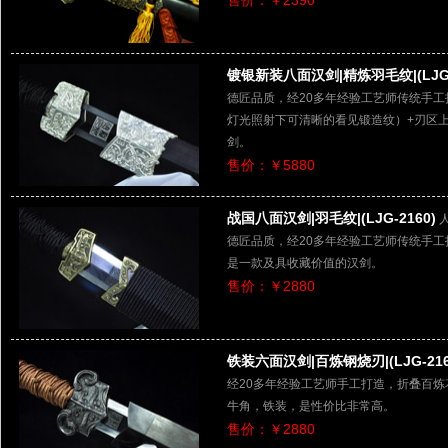
售价：￥2390
镀银新装八面汉剑|精炼羽毛纹|(LJG-
德匠品质，经20多年经验工艺师传统手
灯光照射下可清晰的看见锻造纹）+刃区
剑。
售价：￥5880
战国八面汉剑|羽毛纹|(LJG-2160)
德匠品质，经20多年经验工艺师传统手
是一款及具收藏价值的汉剑。
售价：￥2880
铁装六面汉剑|百炼钢烧刃|(LJG-216
经20多年经验工艺师手工打造，折叠百
牛角，铁装，是性价比非常高。
售价：￥2880