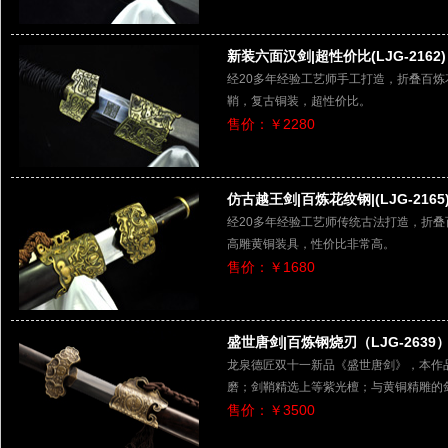
新装六面汉剑|超性价比(LJG-2162)
经20多年经验工艺师手工打造，折叠百
鞘，复古铜装，超性价比。
售价：￥2280
仿古越王剑|百炼花纹钢|(LJG-2165
经20多年经验工艺师传统古法打造，折
高雕黄铜装具，性价比非常高。
售价：￥1680
盛世唐剑|百炼钢烧刃（LJG-2639
龙泉德匠双十一新品《盛世唐剑》，本作
磨；剑鞘精选上等紫光檀；与黄铜精雕的
售价：￥3500