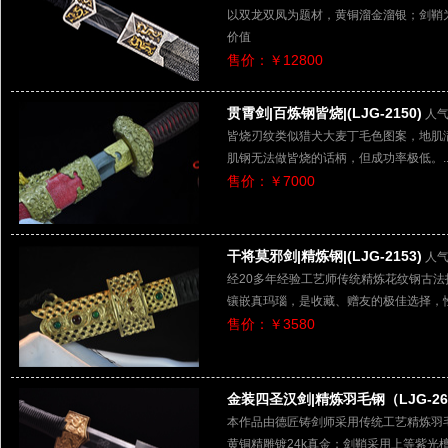
以双龙双凤为题材，黄铜溜金溜银；剑鞘
价值
售价：￥12800
贯霄剑|百炼钢皆烧|(LJG-2150)
人气
皆烧刃纹类似猎犬大麦丁毛色图案，地肌
肌钢无法做皆烧的话柄，但成功率极低。..
售价：￥7000
干将莫邪剑|精炼钢|(LJG-2153)
人气
经20多年经验工艺师传统精炼花纹钢古
镶嵌真玛瑙，是收藏、赠友的极佳选择，
售价：￥3580
金装四圣汉剑|精炼羽毛钢（LJG-26
本作品由德匠铸剑师采用传统工艺精炼羽
黄铜精雕镀24k真金；剑鞘采用上等紫光