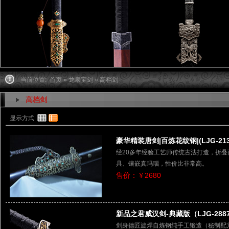
当前位置:
首页
»
龙泉宝剑
» 高档剑
高档剑
显示方式
豪华精装唐剑|百炼花纹钢|(LJG-213
经20多年经验工艺师传统古法打造，折
具、镶嵌真玛瑙，性价比非常高。
售价：￥2680
新品之君威汉剑-典藏版（LJG-2887
剑身德匠旋焊自炼钢纯手工锻造（秘制配