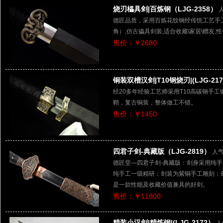
烧刃櫑具剑|百炼钢（LJG-2358）
德匠品质，采用百炼花纹钢经传统工艺手工
角）,仿古儡具剑装,适合收藏\家居\赠友,
售价：￥2680
铜装双槽汉剑|T10钢烧刃|(LJG-21
经20多年经验工艺师采用T10高碳钢手
鞘，复古铜装，整体做工不错。
售价：￥1450
四君子剑-典藏版（LJG-2819）
人气
德匠堂—四君子剑-典藏版：剑身采用纯
纯手工一级精研；剑装为紫铜手工雕刻；
是一款性能及收藏价值兼具的好剑。
售价：￥11800
精装小汉剑|精炼钢|(LJG-2172）