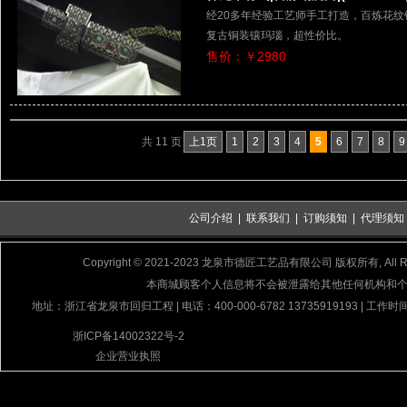
经20多年经验工艺师手工打造，百炼花
复古铜装镶玛瑙，超性价比。
售价：￥2980
共 11 页
上1页
1
2
3
4
5
6
7
8
9
公司介绍
|
联系我们
|
订购须知
|
代理须知
Copyright © 2021-2023 龙泉市德匠工艺品有限公司 版权所有, All Rig
本商城顾客个人信息将不会被泄露给其他任何机构和
地址：浙江省龙泉市回归工程 | 电话：400-000-6782 13735919193 | 工作时间
浙ICP备14002322号-2
企业营业执照