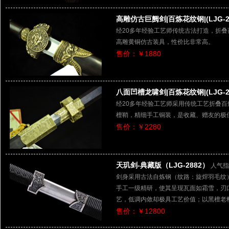
高雕仿古巨阙剑|百炼花纹钢|(LJG-21
经20多年经验工艺师传统古法打造，折
高雕黄铜仿古装具，性价比非常高。
售价：￥1880
八面凹槽龙啸剑|百炼花纹钢|(LJG-21
经20多年经验工艺师采用传统工艺折叠
檀鞘，精细手工铜装，是收藏、赠友的极
售价：￥2280
天玑剑-典藏版（LJG-2882）
人气指
剑身采用古法自炼钢（纹路：旋焊羽毛纹
手工一级精研，使其呈现瓦面如霜雪，刃
艺，低调内敛却极具工艺价值；以黑檀老
售价：￥12800