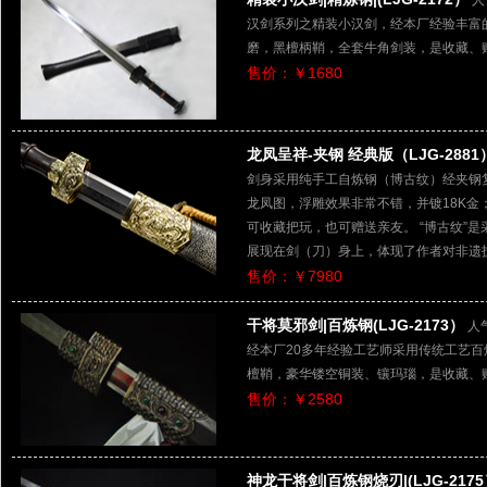
人
汉剑系列之精装小汉剑，经本厂经验丰富
磨，黑檀柄鞘，全套牛角剑装，是收藏、
售价：￥1680
龙凤呈祥-夹钢 经典版（LJG-2881
剑身采用纯手工自炼钢（博古纹）经夹钢
龙凤图，浮雕效果非常不错，并镀18K
可收藏把玩，也可赠送亲友。 “博古纹”
展现在剑（刀）身上，体现了作者对非遗
售价：￥7980
干将莫邪剑|百炼钢(LJG-2173）
人
经本厂20多年经验工艺师采用传统工艺
檀鞘，豪华镂空铜装、镶玛瑙，是收藏、
售价：￥2580
神龙干将剑|百炼钢烧刃|(LJG-217