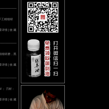
手工精细研
看详情
|
收 藏
精细研磨，黑
看详情
|
收 藏
M ； 刃材：
看详情
|
收 藏