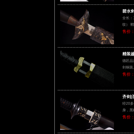
碧水剑|
全长：1
纹） 
售价：
精装越
德匠品
剑铜装
售价：
齐剑|
经20
身，黑
售价：