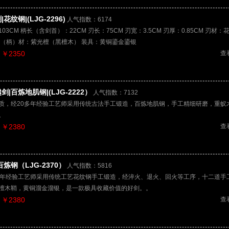
花纹钢|(LJG-2296)
人气指数：6174
03CM 柄长（含剑首）：22CM 刃长：75CM 刃宽：3.5CM 刃厚：0.85CM 刃材
鞘（柄）材：紫光檀（黑檀木） 装具：黄铜鎏金鎏银
￥2350
查
剑|百炼地肌钢|(LJG-2222）
人气指数：7132
质，经20多年经验工艺师采用传统古法手工锻造，百炼地肌钢，手工精细研磨，重蚁
。
￥2380
查
百炼钢（LJG-2370）
人气指数：5816
多年经验工艺师采用传统工艺花纹钢手工锻造，经淬火、退火、回火等工序，十二道手
檀木鞘，黄铜溜金溜银，是一款极具收藏价值的好剑。。
￥2380
查