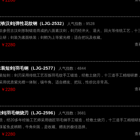
￥2280
铁汉剑|弹性花纹钢（LJG-2532）
人气指数：9528
款参照古汉剑形制锻造而成的八面素汉剑，剑刃经淬火、退火、回火等传统工艺，十
上研；剑装为素面铁装；剑鞘为上等紫光檀；适合把玩及收藏。
￥2280
查
装短剑|羽毛钢（LJG-2577）
人气指数：4844
装短剑：剑刃采用传统工艺百炼羽毛纹手工锻造，经敷土烧刃，十三道手工精细研磨，
采用优质紫光檀一体制，镶牛角。适合赠友、把玩，性价比非常高。
￥2280
查
剑|羽毛钢烧刃（LJG-2596）
人气指数：3681
质，经20多年经验工艺师采用德匠羽毛钢手工锻造，经敷土烧刃，十三道手工精细研
珠鲨鱼皮柄鞘，牛角剑装，是收藏、赠友的极佳选择。
￥2280
查