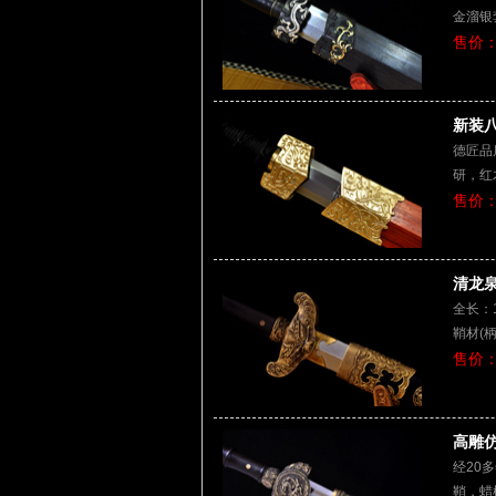
金溜银
售价：
新装八
德匠品
研，红
售价：
清龙泉|
全长：1
鞘材(
售价：
高雕仿
经20
鞘，蜡