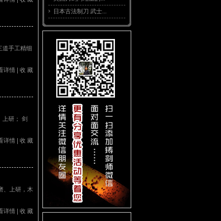
日本古法制刀 武士...
三道手工精细
看详情
|
收 藏
上研； 剑
看详情
|
收 藏
磨、上研，木
看详情
|
收 藏