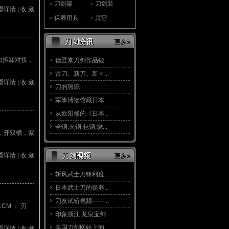
»
刀剑架
»
刀剑装
看详情
|
收 藏
»
保养用具
»
其它
由拆卸对接，
德匠堂刀剑作品锻...
古刀、新刀、新々...
看详情
|
收 藏
刀的瑕疵
军事博物馆藏日本...
从欧阳修的《日本...
全钢.夹钢.包钢.烧...
，开双槽，紫
看详情
|
收 藏
斩风武士刀锋利度...
日本武士刀的保养...
刀友试斩视频——...
CM ； 刃
印象浙江 龙泉宝剑...
美国刀剑网站上的...
看详情
|
收 藏