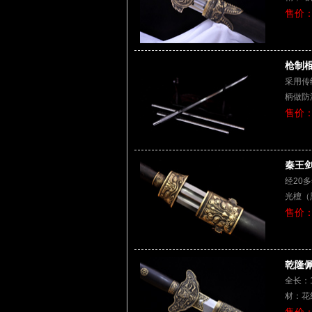
售价：
枪制棍
采用传
柄做防
售价：
秦王剑
经20
光檀（
售价：
乾隆佩
全长：1
材：花