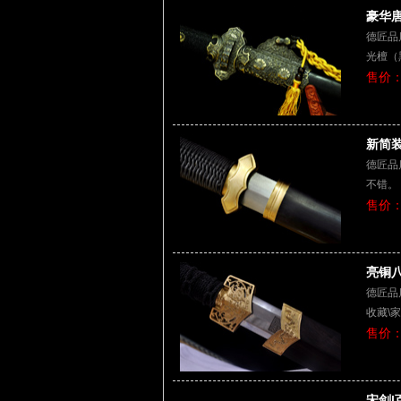
豪华唐
德匠品
光檀（
售价：
新简装
德匠品
不错。
售价：
亮铜八
德匠品
收藏\
售价：
宋剑|