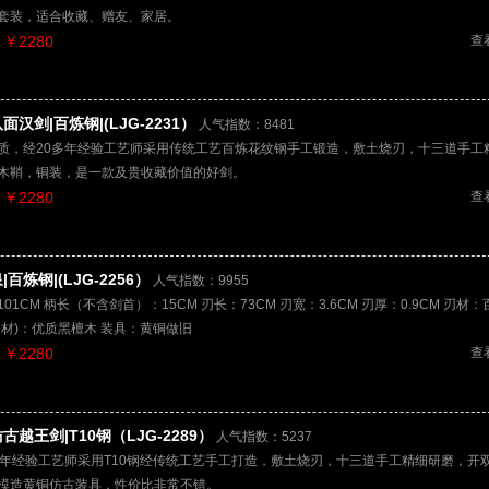
套装，适合收藏、赠友、家居。
￥2280
查
面汉剑|百炼钢|(LJG-2231）
人气指数：8481
质，经20多年经验工艺师采用传统工艺百炼花纹钢手工锻造，敷土烧刃，十三道手工
木鞘，铜装，是一款及贵收藏价值的好剑。
￥2280
查
百炼钢|(LJG-2256）
人气指数：9955
01CM 柄长（不含剑首）：15CM 刃长：73CM 刃宽：3.6CM 刃厚：0.9CM 刃材
柄材)：优质黑檀木 装具：黄铜做旧
￥2280
查
古越王剑|T10钢（LJG-2289）
人气指数：5237
多年经验工艺师采用T10钢经传统工艺手工打造，敷土烧刃，十三道手工精细研磨，开
模造黄铜仿古装具，性价比非常不错。