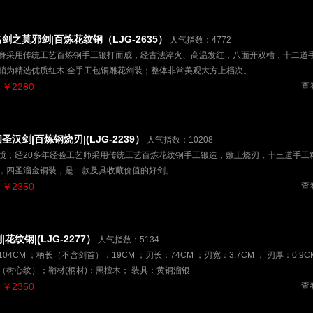
剑之莫邪剑|百炼花纹钢（LJG-2635）
人气指数：4772
身采用传统工艺百炼钢手工锻打而成，经古法淬火、高温发红，八面开双槽，十二道
鞘为精选优质红木;全手工包铜雕花剑装；整体非常美观大方上档次。
￥2280
查
圣汉剑|百炼钢烧刃|(LJG-2239）
人气指数：10208
质，经20多年经验工艺师采用传统工艺百炼花纹钢手工锻造，敷土烧刃，十三道手工
，四圣溜金铜装，是一款及具收藏价值的好剑。
￥2350
查
花纹钢|(LJG-2277）
人气指数：5134
04CM ；柄长（不含剑首）：19CM ；刃长：74CM ；刃宽：3.7CM ； 刃厚：0.9C
（树心纹）；鞘材(柄材)：黑檀木； 装具：黄铜溜银
￥2350
查