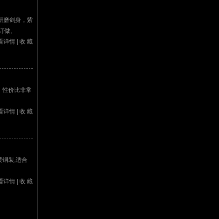
研磨剑身，紫
订做。
看详情
|
收 藏
，性价比非常
看详情
|
收 藏
黄铜装,适合
看详情
|
收 藏