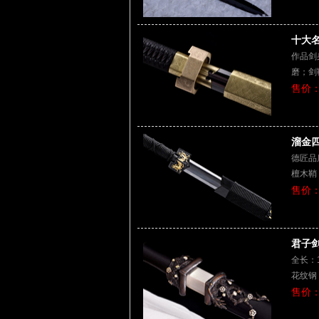
十大名
作品剑
磨；剑
售价：
溜金四
德匠品
檀木鞘
售价：
君子剑|
全长：1
花纹钢
售价：