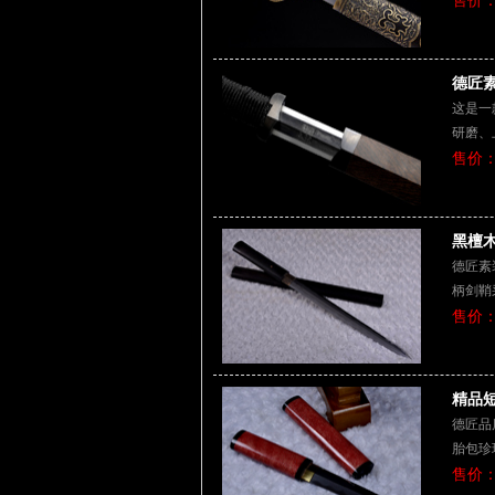
售价：
德匠素
这是一
研磨、
售价：
黑檀木
德匠素
柄剑鞘
售价：
精品短
德匠品
胎包珍
售价：