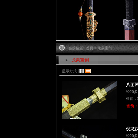
当前位置:
首页
» 龙泉宝剑
龙泉宝剑
显示方式
八面凹
经20
檀鞘，
售价：
倪龙汉
经20