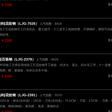
￥2280
查
剑|花纹钢（LJG-7026）
人气指数：8419
统工艺花纹钢手工打造剑头，覆土烧刃，十三道手工精细研磨，不锈钢杆，钢管可自
滑处理。
￥2280
查
|百炼钢（LJG-2378）
人气指数：6628
多年经验工艺师采用传统工艺花纹钢手工锻造，经淬火、退火、回火等工序，十一道磨
黑檀）鞘，黄铜装，性价比非常不错。
￥2280
查
剑|花纹钢（LJG-2391）
人气指数：5570
05CM ；柄长(含剑首)：19CM ；刃长(含剑夹)：75.5CM ；刃宽：3.5CM ； 刃厚：1
纹钢；鞘材(柄材)：紫光檀； 装具：黄铜仿古
查