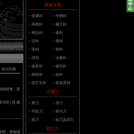
龙泉宝剑
»
普通剑
»
中档剑
»
高档剑
»
越王剑
»
精品剑
»
秦剑
»
汉剑
»
唐剑
»
宋剑
»
明剑
»
清剑
»
太极剑
»
如意剑
»
镇宅剑
登记日期
»
拐杖剑
»
短剑
»
其它宝剑
»
茶道系列
精细研磨，黑
中国刀
看详情
|
收 藏
»
唐刀
»
清刀
»
环首刀
»
斩马刀
»
苗刀
»
短刀及其它
武士刀
木鞘，黄铜溜