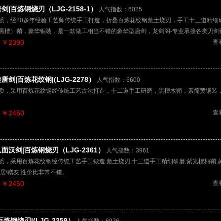
剑|百炼钢烧刃（LJG-2158-1）
人气指数：6025
质，经20多年经验工艺师传统手工打造，折叠百炼花纹钢敷土烧刃，手工十三道精细
黑檀）鞘，豪华铜装，是一款做工相当不错的豪华型唐剑，龙剑阁-专业承接各类刀剑
￥2390
查
唐剑|百炼花纹钢|(LJG-2278）
人气指数：6600
质，采用百炼花纹钢经传统工艺古法打造，十二道手工研磨，黑檀木鞘，素简黄铜装
￥2450
查
面汉剑|百炼钢烧刃（LJG-2361）
人气指数：3961
质，采用百炼花纹钢经传统工艺手工锻造,敷土烧刃,十三道手工精细研磨,紫光檀柄鞘,
家居\赠友,性价比非常不错。
￥2450
查
百炼钢烧刃|(LJG-2259）