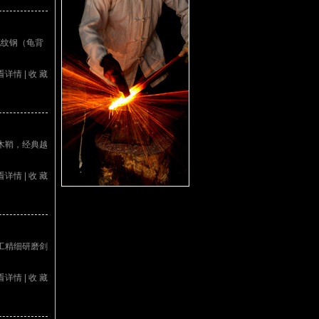
：花纹钢（龟背
看详情
|
收 藏
木鞘，经典越
看详情
|
收 藏
工精细研磨剑
看详情
|
收 藏