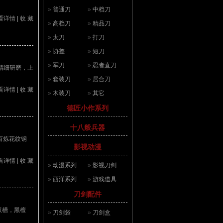
»
普通刀
»
中档刀
看详情
|
收 藏
»
高档刀
»
精品刀
»
太刀
»
打刀
»
协差
»
短刀
»
军刀
»
忍者直刀
精细研磨，上
»
套装刀
»
居合刀
看详情
|
收 藏
»
木装刀
»
其它
德匠小作系列
十八般兵器
：百炼花纹钢
影视动漫
看详情
|
收 藏
»
动漫系列
»
影视刀剑
»
西洋系列
»
游戏道具
刀剑配件
双槽，黑檀
»
刀剑袋
»
刀剑盒